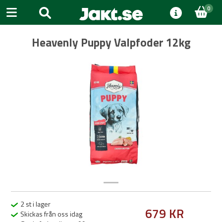
0
Heavenly Puppy Valpfoder 12kg
Previous
Next
2 st i lager
679 KR
Skickas från oss idag