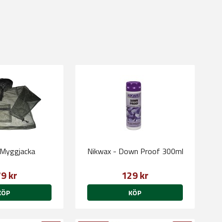
 Myggjacka
Nikwax - Down Proof 300ml
9 kr
129 kr
KÖP
KÖP