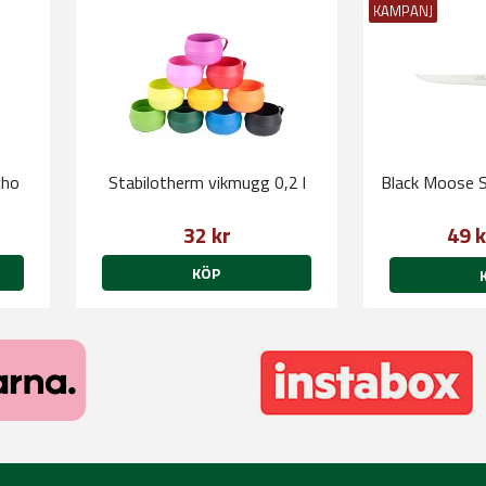
KAMPANJ
cho
Stabilotherm vikmugg 0,2 l
Black Moose 
32 kr
49 
KÖP