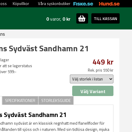
 oss
Köpvillkor
Våra syskonbutiker
0
varor,
0 kr
TILL KASSAN
ans
ns Sydväst Sandhamn 21
449 kr
 lager
ör att se lagerstatus
Rek. pris 550 kr
 över 599:-
Välj Variant
SPECIFIKATIONER
STORLEKSGUIDE
s Sydväst Sandhamn 21
hamn sydväst är en klassisk regnhatt med flanellfoder för
hållanden till sjöss och i naturen. Med sin tidlösa design, mjuka