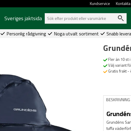
Kundservice
Kontakta
Sveriges jaktsida
Personlig rådgivning
Noga utvalt sortiment
Snabb lever
Grundé
Fler än 10 st i
Välj variant f
Gratis frakt -
BESKRIVNING
Grundén
Grundéns Sand
tuffa väderför