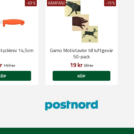
-69 %
KAMPANJ
-79 %
Styckkniv 14,5cm
Gamo Motivtavlor till luftgevär
50-pack
kr
19 kr
159 kr
89 kr
KÖP
KÖP