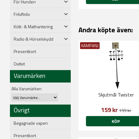
För Hunden
Friluftsliv
Kött- & Mathantering
Andra köpte även:
Radio & Hörselskydd
KAMPANJ
Presentkort
Outlet
Varumärken
Alla Varumärken
Skjutmål Twister
159 kr
Övrigt
199 kr
KÖP
Begagnade vapen
Presentkort