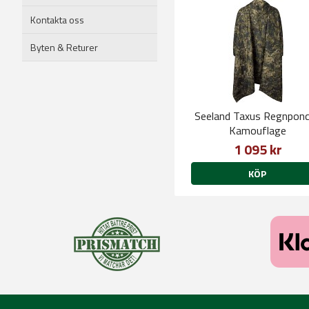
Kontakta oss
Byten & Returer
Seeland Taxus Regnpon
Kamouflage
1 095 kr
KÖP