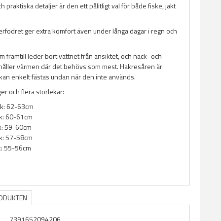
h praktiska detaljer är den ett pålitligt val för både fiske, jakt
erfodret ger extra komfort även under långa dagar i regn och
m framtill leder bort vattnet från ansiktet, och nack- och
åller värmen där det behövs som mest. Hakresåren är
 kan enkelt fästas undan när den inte används.
ger och flera storlekar:
ek: 62-63cm
k: 60-61cm
: 59-60cm
k: 57-58cm
: 55-56cm
RODUKTEN
7391652094206