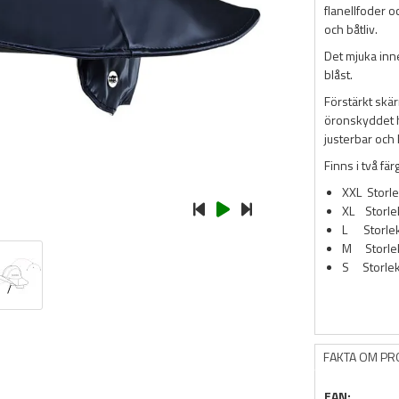
flanellfoder oc
och båtliv.
Det mjuka inn
blåst.
Förstärkt skär
öronskyddet h
justerbar och
Finns i två fär
XXL Storl
XL Storle
L Storlek
M Storle
S Storlek
FAKTA OM P
EAN: