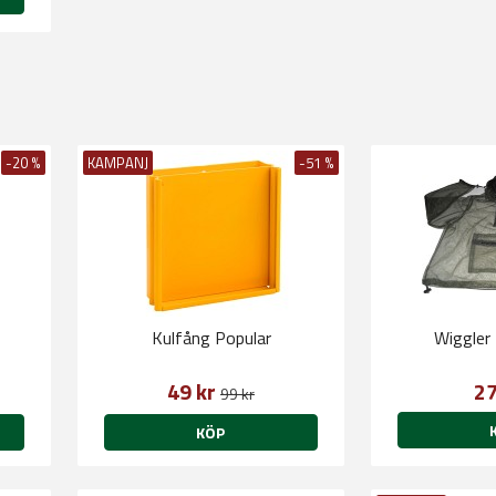
-20 %
KAMPANJ
-51 %
Kulfång Popular
Wiggler
49 kr
27
99 kr
KÖP