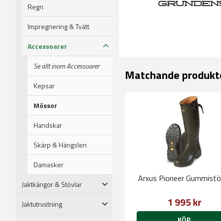
Regn
Impregnering & Tvätt
Accessoarer
Se allt inom Accessoarer
Matchande produkt
Kepsar
Mössor
Handskar
Skärp & Hängslen
Damasker
Arxus Pioneer Gummistö
Jaktkängor & Stövlar
1 995 kr
Jaktutrustning
KÖP