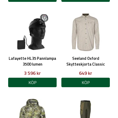
Lafayette HL35 Pannlampa
Seeland Oxford
3500 lumen
Skytteskjorta Classic
blue/Classic brown check,
3 596 kr
649 kr
Herr
KÖP
KÖP