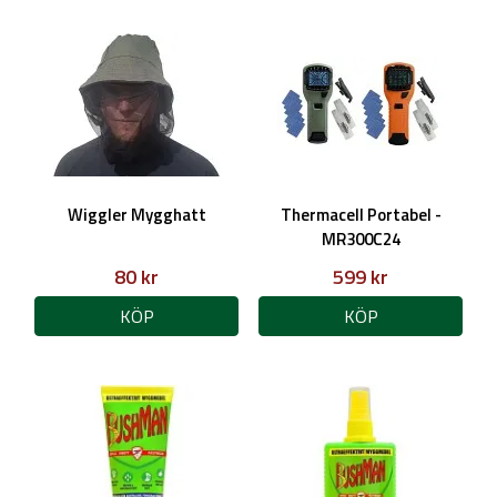
Wiggler Mygghatt
Thermacell Portabel -
MR300C24
80 kr
599 kr
KÖP
KÖP