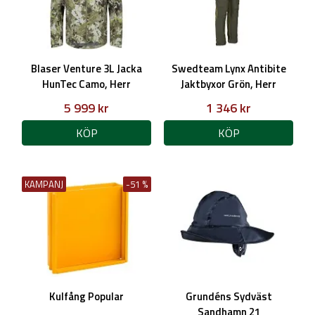
Blaser Venture 3L Jacka
Swedteam Lynx Antibite
HunTec Camo, Herr
Jaktbyxor Grön, Herr
5 999 kr
1 346 kr
KÖP
KÖP
KAMPANJ
-51 %
Kulfång Popular
Grundéns Sydväst
Sandhamn 21