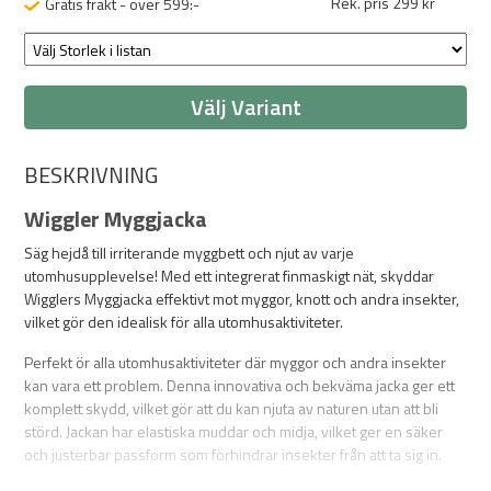
Rek. pris 299 kr
Gratis frakt - över 599:-
Välj Variant
BESKRIVNING
Wiggler Myggjacka
Säg hejdå till irriterande myggbett och njut av varje
utomhusupplevelse! Med ett integrerat finmaskigt nät, skyddar
Wigglers Myggjacka effektivt mot myggor, knott och andra insekter,
vilket gör den idealisk för alla utomhusaktiviteter.
Perfekt ör alla utomhusaktiviteter där myggor och andra insekter
kan vara ett problem. Denna innovativa och bekväma jacka ger ett
komplett skydd, vilket gör att du kan njuta av naturen utan att bli
störd. Jackan har elastiska muddar och midja, vilket ger en säker
och justerbar passform som förhindrar insekter från att ta sig in.