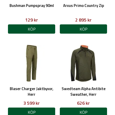
Bushman Pumpspray 90ml
Arxus Primo Country Zip
129 kr
2 895 kr
KÖP
KÖP
Blaser Charger Jaktbyxor,
Swedteam Alpha Antibite
Herr
Sweather, Herr
3 599 kr
626 kr
KÖP
KÖP