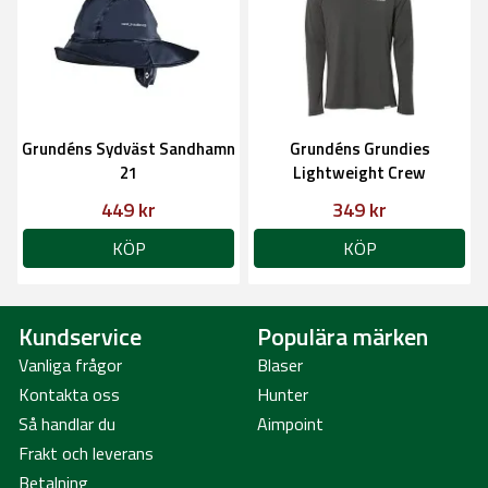
Grundéns Sydväst Sandhamn
Grundéns Grundies
21
Lightweight Crew
underställströja anchor, Herr
449 kr
349 kr
KÖP
KÖP
Kundservice
Populära märken
Vanliga frågor
Blaser
Kontakta oss
Hunter
Så handlar du
Aimpoint
Frakt och leverans
Betalning