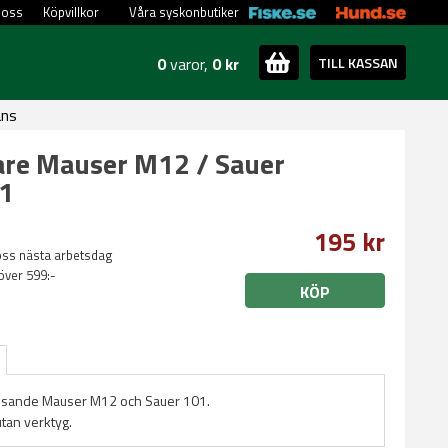
 oss
Köpvillkor
Våra syskonbutiker
0
varor,
0 kr
TILL KASSAN
ans
re Mauser M12 / Sauer
1
195 kr
oss nästa arbetsdag
 över 599:-
KÖP
ssande Mauser M12 och Sauer 101.
tan verktyg.