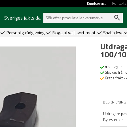
Kundservice
Kontakta
Sveriges jaktsida
Personlig rådgivning
Noga utvalt sortiment
Snabb lever
Utdraga
100/10
4 st i lager
Skickas från 
Gratis frakt -
BESKRIVNING
Utdragare pa
Bytes enkelt u