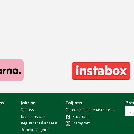
en
Jakt.se
Följ oss
Pre
Om oss
Få reda på det senaste först!
Jobba hos oss
Facebook
Registrerad adress:
Instagram
Rörmyrsvägen 1