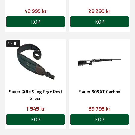
48 995 kr
28 295 kr
KÖP
KÖP
NYHET
Sauer Rifle Sling Ergo Rest
Sauer 505 XT Carbon
Green
1 545 kr
89 795 kr
KÖP
KÖP