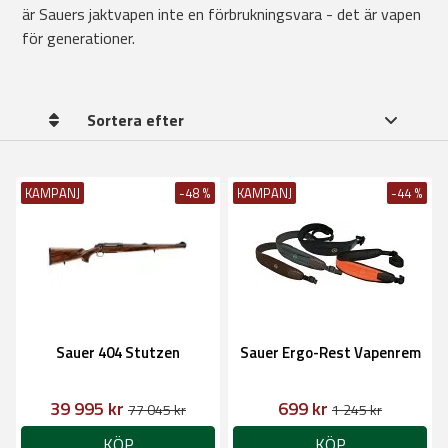
är Sauers jaktvapen inte en förbrukningsvara - det är vapen
för generationer.
Sortera efter
KAMPANJ
-48 %
KAMPANJ
-44 %
Sauer 404 Stutzen
Sauer Ergo-Rest Vapenrem
39 995 kr
699 kr
77 045 kr
1 245 kr
KÖP
KÖP