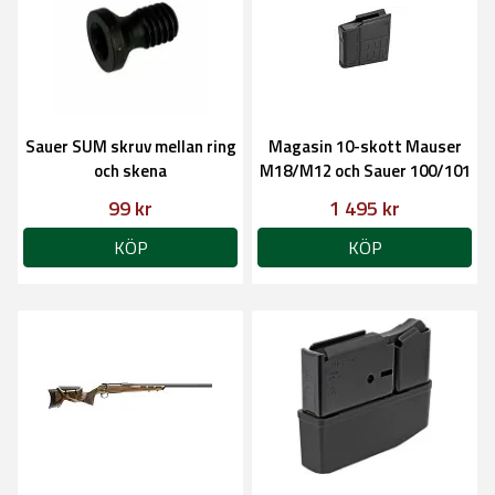
Sauer SUM skruv mellan ring
Magasin 10-skott Mauser
och skena
M18/M12 och Sauer 100/101
99 kr
1 495 kr
KÖP
KÖP