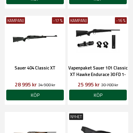
KAMPANJ
-17 %
KAMPANJ
-16 %
Sauer 404 Classic XT
Vapenpaket Sauer 101 Classic
XT Hawke Endurace 30 FD 1-
6x24, RCC Hunter
28 995 kr
25 995 kr
34 900 kr
30 780 kr
KÖP
KÖP
NYHET