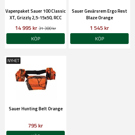
Vapenpaket Sauer 100 Classic
Sauer Gevärsrem Ergo Rest
XT, Grizzly 2,5-15x50, RCC
Blaze Orange
Hunter
14 995 kr
1 545 kr
31 380 kr
KÖP
KÖP
NYHET
Sauer Hunting Belt Orange
795 kr