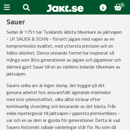
0
Sauer
Sedan år 1751 har Tysklands äldsta tillverkare av jaktvapen
- J.P. SAUER & SOHN - försett jägare med vapen av en
kompromisslös kvalitet, med yttersta precision och en
tidlös skönhet. Denna vinnande formel har inspirerat så
många som åtta generationer av jägare och jägarinnor och
därmed gjort Sauer till en av världens ledande tillverkare av
jaktvapen.
Sauers unika arv är ingen slump, det bygger på det
genuina arbetet hos ansvarsfullt agerande människor
med stor yrkesstolthet, vilka alltid strävar efter
kontinuerlig utveckling och bevarande av det bästa. Från
enkla repetergevär till jaktvapen i yppersta premiumklass -
var och en av dem är gjorda för generationer. Detta är vad
Sauers historiskt odlade värderingar står för. Nu som då