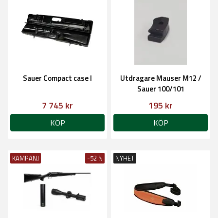
Sauer Compact case I
Utdragare Mauser M12 /
Sauer 100/101
7 745 kr
195 kr
KÖP
KÖP
KAMPANJ
-52 %
NYHET