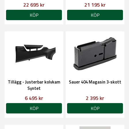
22 695 kr
21 195 kr
KÖP
KÖP
Tillägg - Justerbar kolvkam
Sauer 404 Magasin 3-skott
Syntet
6 495 kr
2 395 kr
KÖP
KÖP