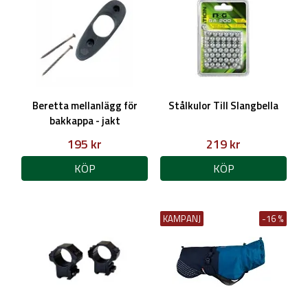
Beretta mellanlägg för
Stålkulor Till Slangbella
bakkappa - jakt
195 kr
219 kr
KÖP
KÖP
KAMPANJ
-16 %