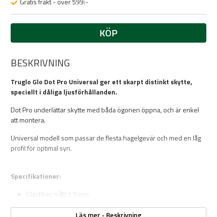
Gratis frakt - över 599:-
KÖP
BESKRIVNING
Truglo Glo Dot Pro Universal ger ett skarpt distinkt skytte,
speciellt i dåliga ljusförhållanden.
Dot Pro underlättar skytte med båda ögonen öppna, och är enkel
att montera.
Universal modell som passar de flesta hagelgevär och med en låg
profil för optimal syn.
Specifikationer:
Glasfiber mått 1,9 mm
Färg röd
Fästes med dubbelhäftande tejp.
Läs mer - Beskrivning