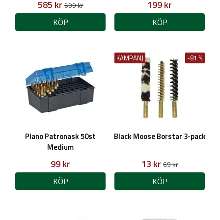
585 kr
199 kr
699 kr
KÖP
KÖP
KAMPANJ
-81 %
Plano Patronask 50st
Black Moose Borstar 3-pack
Medium
99 kr
13 kr
69 kr
KÖP
KÖP