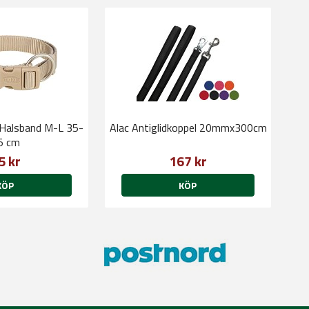
 Halsband M-L 35-
Alac Antiglidkoppel 20mmx300cm
5 cm
5 kr
167 kr
KÖP
KÖP