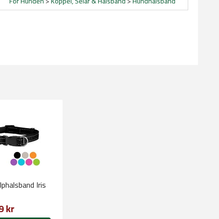
För Hunden
>
Koppel, Selar & Halsband
>
Hundhalsband
phalsband Iris
9 kr