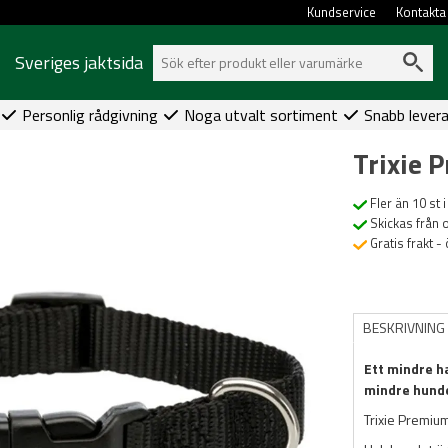
Kundservice
Kontakta
Sveriges jaktsida
Personlig rådgivning
Noga utvalt sortiment
Snabb lever
Trixie
Fler än 10 st i
Skickas från 
Gratis frakt -
BESKRIVNING
Ett mindre ha
mindre hund
Trixie Premium