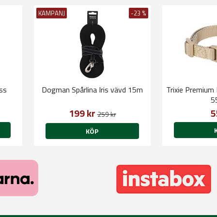
KAMPANJ
-23 %
ass
Dogman Spårlina Iris vävd 15m
Trixie Premium
5
199 kr
5
259 kr
KÖP