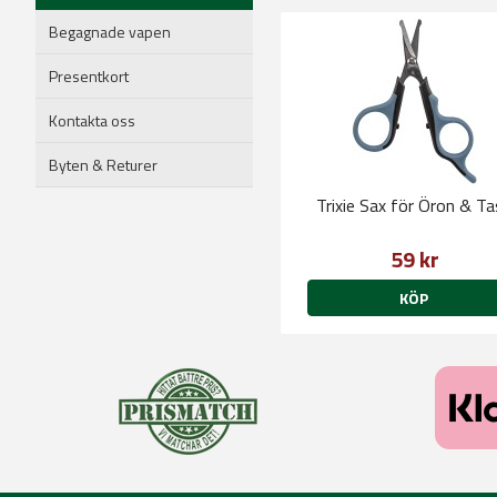
Begagnade vapen
Presentkort
Kontakta oss
Byten & Returer
Trixie Sax för Öron & T
59 kr
KÖP