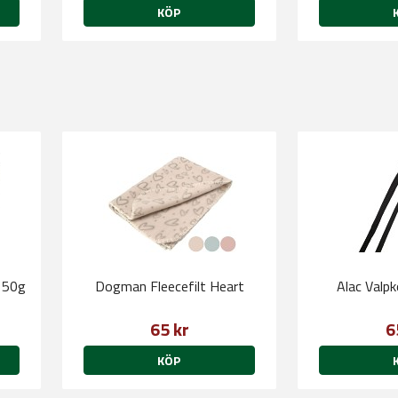
KÖP
 50g
Dogman Fleecefilt Heart
Alac Valp
65 kr
6
KÖP