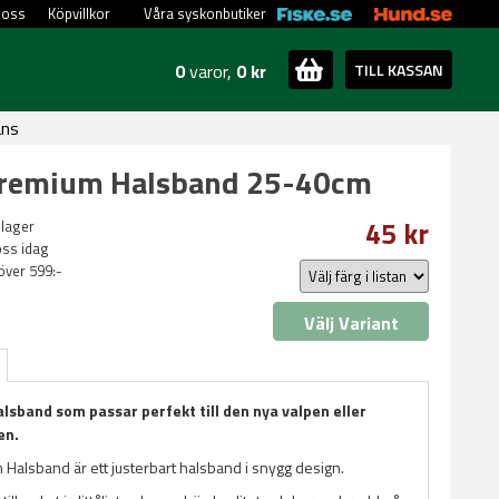
 oss
Köpvillkor
Våra syskonbutiker
0
varor,
0 kr
TILL KASSAN
ans
 Premium Halsband 25-40cm
45 kr
 lager
oss idag
 över 599:-
Välj Variant
lsband som passar perfekt till den nya valpen eller
en.
 Halsband är ett justerbart halsband i snygg design.