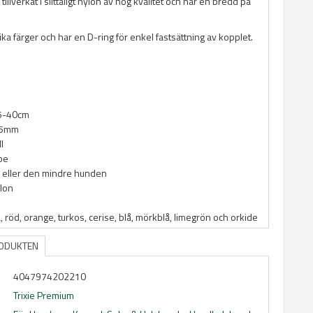
tillverkat i slittåligt nylon av hög kvalitet och har en bredd på
olika färger och har en D-ring för enkel fastsättning av kopplet.
25-40cm
15mm
l
pe
 eller den mindre hunden
ylon
å, röd, orange, turkos, cerise, blå, mörkblå, limegrön och orkide
RODUKTEN
4047974202210
Trixie Premium