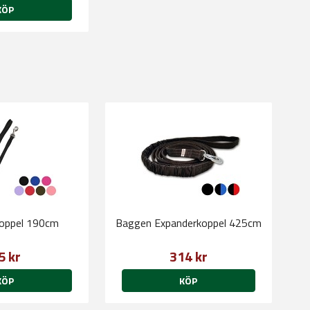
KÖP
koppel 190cm
Baggen Expanderkoppel 425cm
5 kr
314 kr
KÖP
KÖP