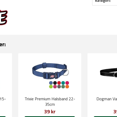
Kategori:
er:
 15-
Trixie Premium Halsband 22-
Dogman Val
35cm
39 kr
3