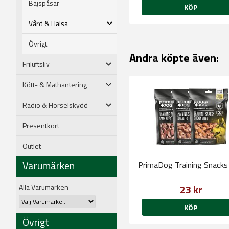
Bajspåsar
KÖP
Vård & Hälsa
Övrigt
Andra köpte även:
Friluftsliv
Kött- & Mathantering
Radio & Hörselskydd
Presentkort
Outlet
Varumärken
PrimaDog Training Snacks
Alla Varumärken
23 kr
KÖP
Övrigt