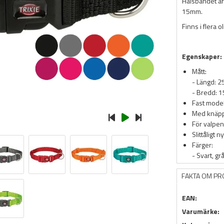
Halsbandet är 
15mm.
Finns i flera 
Egenskaper:
Mått:
- Längd: 
- Bredd: 
Fast model
Med knäp
För valpen
Slittåligt n
Färger:
- Svart, gr
FAKTA OM P
EAN:
Varumärke: