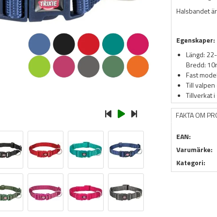
Halsbandet är t
Egenskaper:
Längd: 22
Bredd: 1
Fast mode
Till valpe
Tillverkat i
FAKTA OM P
EAN:
Varumärke:
Kategori: