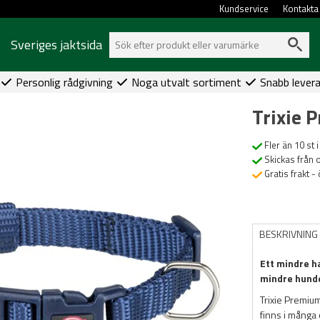
Kundservice
Kontakta
Sveriges jaktsida
Personlig rådgivning
Noga utvalt sortiment
Snabb lever
Trixie
Fler än 10 st i
Skickas från 
Gratis frakt -
BESKRIVNING
Ett mindre ha
mindre hund
Trixie Premiu
finns i många o