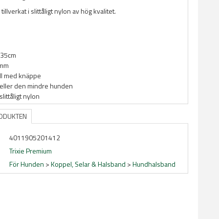
illverkat i slittåligt nylon av hög kvalitet.
-35cm
0mm
ll med knäppe
n eller den mindre hunden
 slittåligt nylon
RODUKTEN
4011905201412
Trixie Premium
För Hunden
>
Koppel, Selar & Halsband
>
Hundhalsband