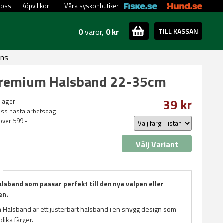
 oss
Köpvillkor
Våra syskonbutiker
0
varor,
0 kr
TILL KASSAN
ans
 Premium Halsband 22-35cm
39 kr
 lager
oss nästa arbetsdag
 över 599:-
Välj Variant
lsband som passar perfekt till den nya valpen eller
en.
m Halsband är ett justerbart halsband i en snygg design som
lika färger.