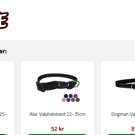
er:
 25-
Alac Valphalsband 22-35cm
Dogman Val
52 kr
3