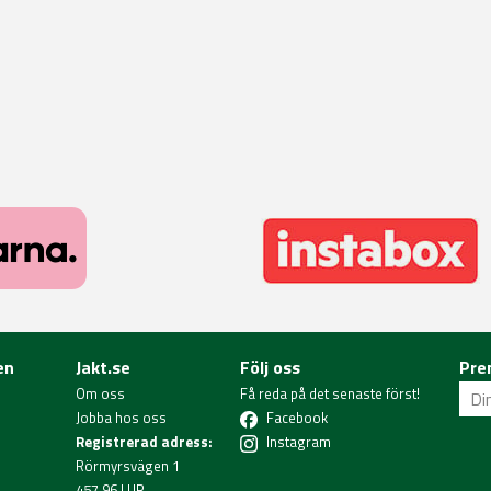
en
Jakt.se
Följ oss
Pre
Om oss
Få reda på det senaste först!
Jobba hos oss
Facebook
Registrerad adress:
Instagram
Rörmyrsvägen 1
457 96 LUR