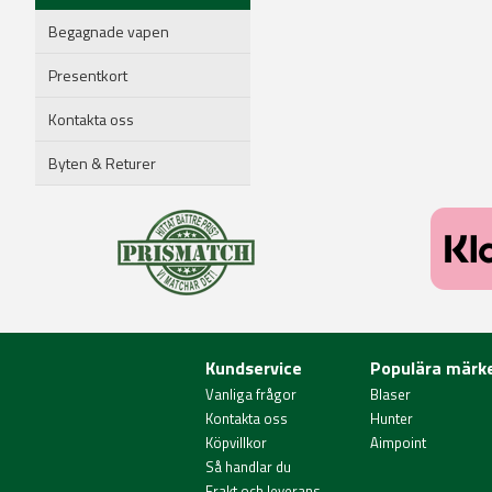
Begagnade vapen
Presentkort
Kontakta oss
Byten & Returer
Kundservice
Populära märk
Vanliga frågor
Blaser
Kontakta oss
Hunter
Köpvillkor
Aimpoint
Så handlar du
Frakt och leverans