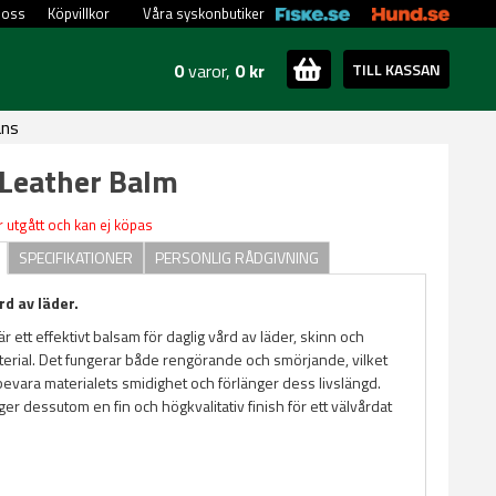
 oss
Köpvillkor
Våra syskonbutiker
0
varor,
0 kr
TILL KASSAN
ans
Leather Balm
 utgått och kan ej köpas
SPECIFIKATIONER
PERSONLIG RÅDGIVNING
rd av läder.
r ett effektivt balsam för daglig vård av läder, skinn och
terial. Det fungerar både rengörande och smörjande, vilket
tt bevara materialets smidighet och förlänger dess livslängd.
er dessutom en fin och högkvalitativ finish för ett välvårdat