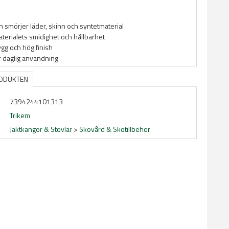
 smörjer läder, skinn och syntetmaterial
terialets smidighet och hållbarhet
gg och hög finish
ör daglig användning
RODUKTEN
7394244101313
Trikem
Jaktkängor & Stövlar
>
Skovård & Skotillbehör