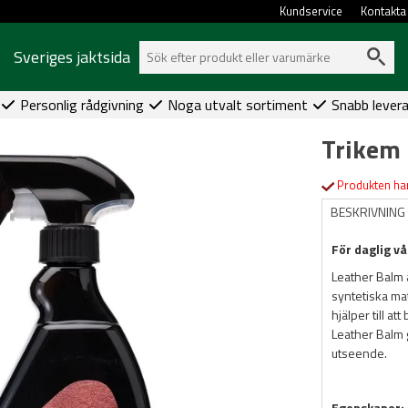
Kundservice
Kontakta
Sveriges jaktsida
Personlig rådgivning
Noga utvalt sortiment
Snabb lever
Trikem 
Produkten har
BESKRIVNING
För daglig vå
Leather Balm ä
syntetiska ma
hjälper till a
Leather Balm g
utseende.
Egenskaper: