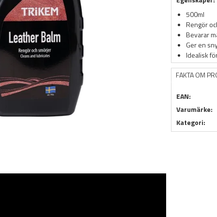
500ml
Rengör och
Bevarar ma
Ger en sny
Idealisk f
FAKTA OM P
EAN:
Varumärke:
Kategori: