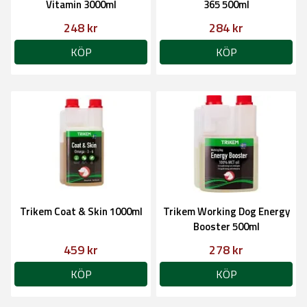
Vitamin 3000ml
365 500ml
248 kr
284 kr
KÖP
KÖP
Trikem Coat & Skin 1000ml
Trikem Working Dog Energy
Booster 500ml
459 kr
278 kr
KÖP
KÖP