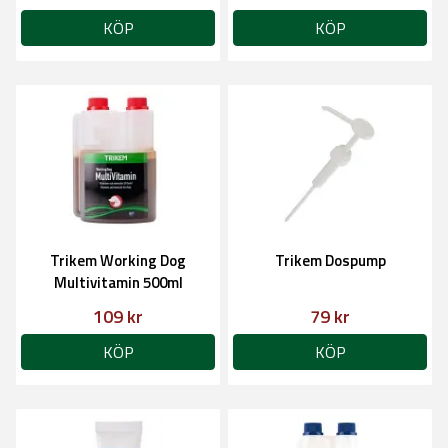
KÖP
KÖP
Trikem Working Dog
Trikem Dospump
Multivitamin 500ml
109 kr
79 kr
KÖP
KÖP