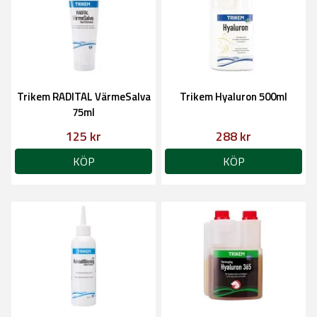
Trikem RADITAL VärmeSalva
Trikem Hyaluron 500ml
75ml
125 kr
288 kr
KÖP
KÖP