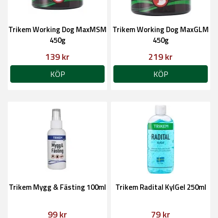
Trikem Working Dog MaxMSM
Trikem Working Dog MaxGLM
450g
450g
139 kr
219 kr
KÖP
KÖP
Trikem Mygg & Fästing 100ml
Trikem Radital KylGel 250ml
99 kr
79 kr