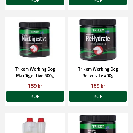
KÖP
KÖP
Trikem Working Dog
Trikem Working Dog
MaxDigestive 600g
Rehydrate 400g
189 kr
169 kr
KÖP
KÖP