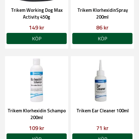
Trikem Working Dog Max
Trikem KlorhexidinSpray
Activity 450g
200ml
149 kr
86 kr
KÖP
KÖP
Trikem Klorhexidin Schampo
Trikem Ear Cleaner 100ml
200ml
109 kr
71 kr