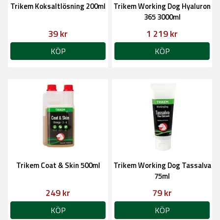
Trikem Koksaltlösning 200ml
Trikem Working Dog Hyaluron
365 3000ml
39 kr
1 219 kr
KÖP
KÖP
Trikem Coat & Skin 500ml
Trikem Working Dog Tassalva
75ml
249 kr
79 kr
KÖP
KÖP