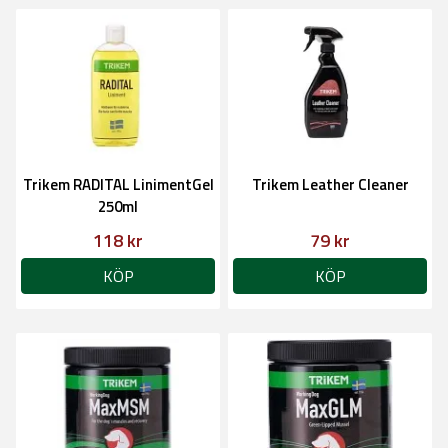
Trikem RADITAL LinimentGel
Trikem Leather Cleaner
250ml
118 kr
79 kr
KÖP
KÖP