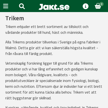
0
Trikem
Trikem erbjuder ett brett sortiment av tillskott och
vårdande produkter till hund, häst och människa.
Alla Trikems produkter tillverkas i Sverige på egna fabriker i
Malmö. Detta gör att vi kan säkerställa högsta kvalitet -
från råvara till färdig produkt.
Vetenskaplig forskning ligger till grund för alla Trikems
produkter och vi har lång erfarenhet och gedigen kunskap
inom bolaget. Våra rådgivare, kvalitets - och
produktutvecklare är specialiserade inom fysiologi, biologi,
kemi och nutrition. Eftersom djur är individer har vi ett brett
sortiment för att kunna täcka alla behov. Trikem vet att
rätt byggstenar gör skillnad.
Kunskap, välmående, kvalitet och trovärdighet är Trikems