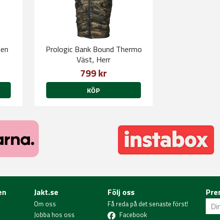
ien
Prologic Bank Bound Thermo
Väst, Herr
799 kr
KÖP
en
Jakt.se
Följ oss
Pre
Om oss
Få reda på det senaste först!
Jobba hos oss
Facebook