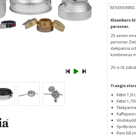
BESKRIVNING
Klassikern b
personer.
25 serien inne
personer. Det 
stekpanna och
kombineras med
25-4 UL (ultra
Trangia stor
Kittel 1,5l 
Kittel 1,75
Stekpanna
Kaffepanna
Vindskydd
Spritbränn
Rem 68 c