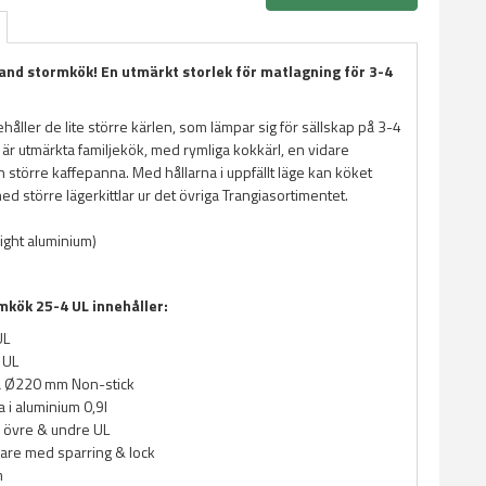
land stormkök! En utmärkt storlek för matlagning för 3-4
håller de lite större kärlen, som lämpar sig för sällskap på 3-4
är utmärkta familjekök, med rymliga kokkärl, en vidare
 större kaffepanna. Med hållarna i uppfällt läge kan köket
 större lägerkittlar ur det övriga Trangiasortimentet.
light aluminium)
mkök 25-4 UL innehåller:
UL
l UL
 Ø220 mm Non-stick
 i aluminium 0,9l
 övre & undre UL
are med sparring & lock
m