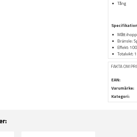
Tång
Specifikatio
Mått ihop
Bränsle: Sp
Effekt: 10
Totalvikt:
FAKTA OM P
EAN:
Varumärke:
Kategori:
er: