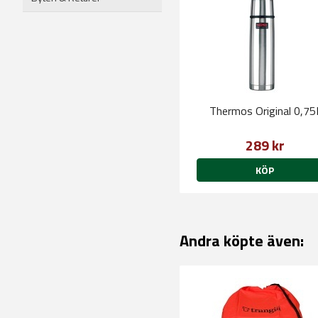
Thermos Original 0,75
289 kr
KÖP
Andra köpte även: