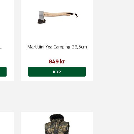
L
Marttiini Yxa Camping 38,5cm
849 kr
KÖP