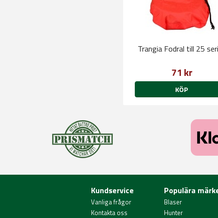
Trangia Fodral till 25 ser
71 kr
KÖP
Kundservice
Populära märk
Vanliga frågor
Blaser
Kontakta oss
Hunter