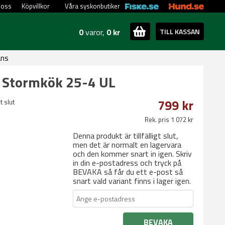
 oss
Köpvillkor
Våra syskonbutiker
0
varor,
0 kr
TILL KASSAN
ans
 Stormkök 25-4 UL
799 kr
t slut
Rek. pris 1 072 kr
Denna produkt är tillfälligt slut,
men det är normalt en lagervara
och den kommer snart in igen. Skriv
in din e-postadress och tryck på
BEVAKA så får du ett e-post så
snart vald variant finns i lager igen.
BEVAKA