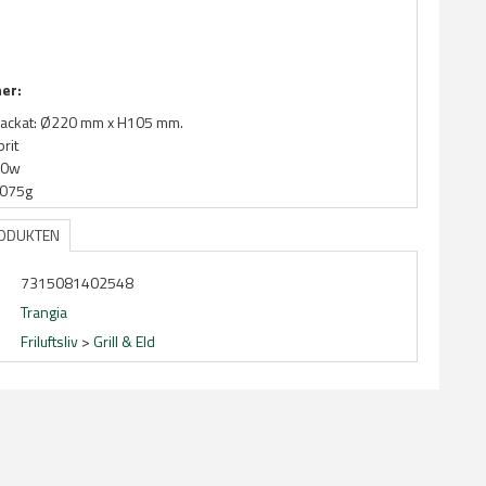
ner:
packat: Ø220 mm x H105 mm.
rit
00w
 1075g
RODUKTEN
7315081402548
Trangia
Friluftsliv
>
Grill & Eld