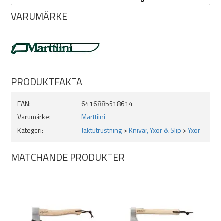
Vikt: 830g
VARUMÄRKE
Yxhuvudets vikt: 600g
PRODUKTFAKTA
EAN:
6416885618614
Varumärke:
Marttiini
Kategori:
Jaktutrustning
>
Knivar, Yxor & Slip
>
Yxor
MATCHANDE PRODUKTER