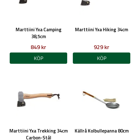
Marttiini Yxa Camping
Marttiini Yxa Hiking 34cm
38,5cm
849 kr
929 kr
KÖP
KÖP
Marttiini Yxa Trekking 34cm
Källrå Kolbullepanna 80cm
Carbon-Stål