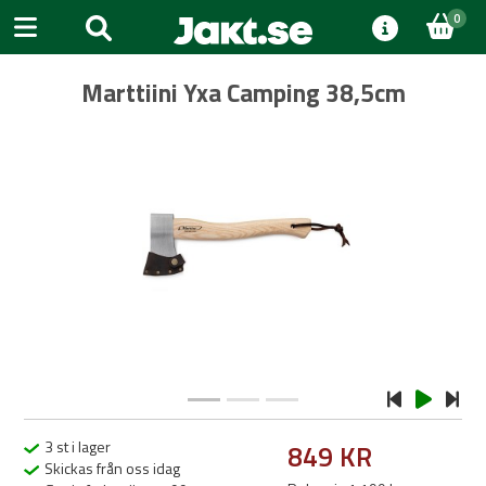
0
Marttiini Yxa Camping 38,5cm
Previous
Next
3 st i lager
849 KR
Skickas från oss idag