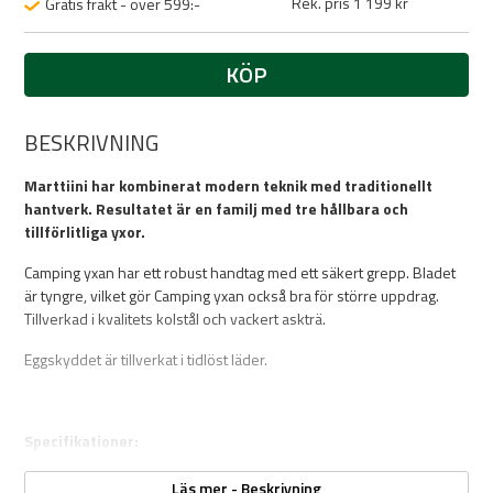
Rek. pris 1 199 kr
Gratis frakt - över 599:-
KÖP
BESKRIVNING
Marttiini har kombinerat modern teknik med traditionellt
hantverk. Resultatet är en familj med tre hållbara och
tillförlitliga yxor.
Camping yxan har ett robust handtag med ett säkert grepp. Bladet
är tyngre, vilket gör Camping yxan också bra för större uppdrag.
Tillverkad i kvalitets kolstål och vackert askträ.
Eggskyddet är tillverkat i tidlöst läder.
Specifikationer:
38,5 cm
Läs mer - Beskrivning