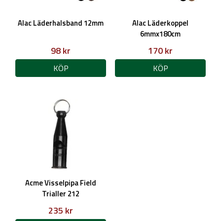
Alac Läderhalsband 12mm
Alac Läderkoppel
6mmx180cm
98 kr
170 kr
KÖP
KÖP
Acme Visselpipa Field
Trialler 212
235 kr