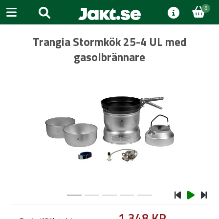
0
Trangia Stormkök 25-4 UL med
gasolbrännare
Previous
Next
1 348 KR