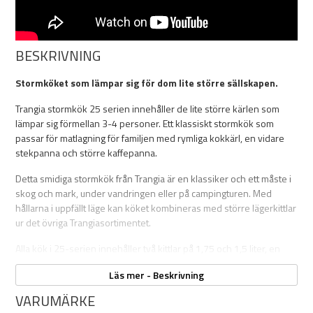
BESKRIVNING
Stormköket som lämpar sig för dom lite större sällskapen.
Trangia stormkök 25 serien innehåller de lite större kärlen som
lämpar sig förmellan 3-4 personer. Ett klassiskt stormkök som
passar för matlagning för familjen med rymliga kokkärl, en vidare
stekpanna och större kaffepanna.
Detta smidiga stormkök från Trangia är en klassiker och ett måste i
skog och mark, under vandringen eller på campingturen. Med
hållarna i uppfällt läge kan köket kombineras med större lägerkittlar
ur det övriga Trangiasortimentet.
Alla kök i 25-serien innehåller två kittlar på 1,75 och 1,5 liter, en
stekpanna på 22 cm i diameter, ett vindskydd i två delar,
Läs mer - Beskrivning
gasolbrännare med fodral, tång och packrem. Köken passar också
ihop med tillbehören i 25-serien t ex passar durkslaget och
VARUMÄRKE
kaffepannan perfekt ned i köket när du packar ihop det.