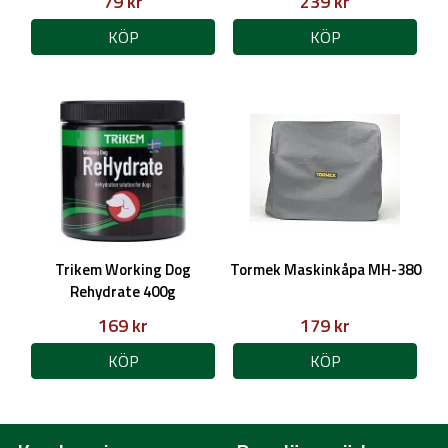
79 kr
239 kr
KÖP
KÖP
Trikem Working Dog
Tormek Maskinkåpa MH-380
Rehydrate 400g
169 kr
179 kr
KÖP
KÖP