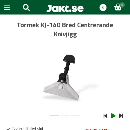
0
Tormek KJ-140 Bred Centrerande
Knivjigg
Previous
Next
Tyvärr tillfälligt slut