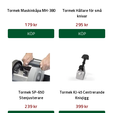
slitstark komposit.
Välbalanserad – merparten av vikten är fokuserad till
Tormek Maskinkåpa MH-380
Tormek Hållare för små
klämmorna vilket ger en mer balanserad känsla i slipningen.
knivar
Glider smidigt med låg friktion mot universalstödet.
179 kr
295 kr
Fungerar med både Tormek T-4 och Tormek T-8, samt äldre
modeller.
KÖP
KÖP
Tormek SP-650
Tormek KJ-45 Centrerande
Stenjusterare
Knivjigg
239 kr
399 kr