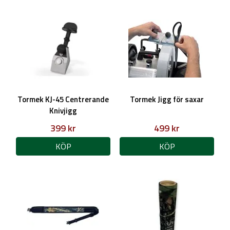
Tormek KJ-45 Centrerande
Tormek Jigg för saxar
Knivjigg
399 kr
499 kr
KÖP
KÖP