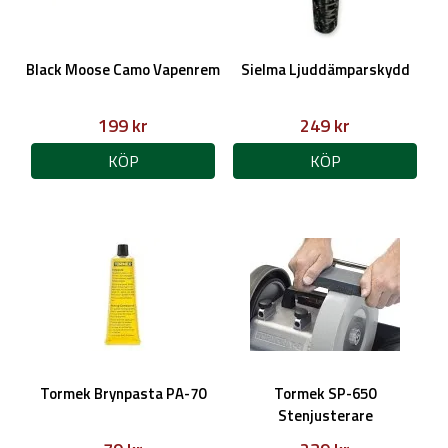
Black Moose Camo Vapenrem
Sielma Ljuddämparskydd
199 kr
249 kr
KÖP
KÖP
Tormek Brynpasta PA-70
Tormek SP-650
Stenjusterare