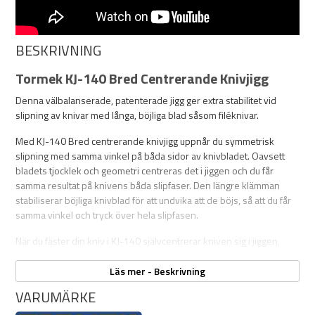
BESKRIVNING
Tormek KJ-140 Bred Centrerande Knivjigg
Denna välbalanserade, patenterade jigg ger extra stabilitet vid
slipning av knivar med långa, böjliga blad såsom filéknivar.
Med KJ-140 Bred centrerande knivjigg uppnår du symmetrisk
slipning med samma vinkel på båda sidor av knivbladet. Oavsett
bladets tjocklek och geometri centreras det i jiggen och du får
samma resultat på knivens båda slipfaser. Den längre klämman
stabiliserar böjliga knivblad för att undvika att de böjs, så att du får
samma vinkel och tryck över hela slipfasen.
När du fäster din kniv i KJ-140 självcentrerar kniven sig i jiggen,
oavsett tjocklek eller geometri. Det innebär att jiggen centrerar allt
från de tunnaste knivarna till knivar med en tjocklek på upp till 10
Läs mer - Beskrivning
mm. Det innebär också att knivblad som smalnar av från rygg till egg
VARUMÄRKE
och klack till spets centreras i jiggen och får en symmetrisk slipning
på knivens båda slipfaser. Enkel inställning, perfekt resultat.