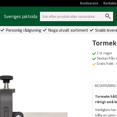
Kundservice
Kontakta
Sveriges jaktsida
Personlig rådgivning
Noga utvalt sortiment
Snabb lever
Tormek 
2 st i lager
Skickas från 
Gratis frakt -
BESKRIVNING
Tormeks håll
riktigt små k
Vanligtvis har
hålla en jämn s