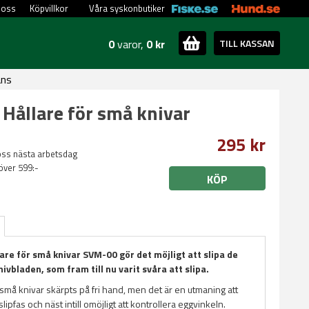
 oss
Köpvillkor
Våra syskonbutiker
0
varor,
0 kr
TILL KASSAN
ans
Hållare för små knivar
295 kr
oss nästa arbetsdag
 över 599:-
KÖP
are för små knivar SVM-00 gör det möjligt att slipa de
nivbladen, som fram till nu varit svåra att slipa.
 små knivar skärpts på fri hand, men det är en utmaning att
lipfas och näst intill omöjligt att kontrollera eggvinkeln.