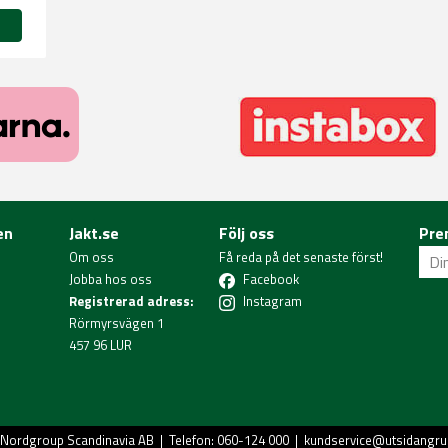
en
Jakt.se
Följ oss
Pre
Om oss
Få reda på det senaste först!
Jobba hos oss
Facebook
Registrerad adress:
Instagram
Rörmyrsvägen 1
457 96 LUR
Nordgroup Scandinavia AB
| Telefon: 060-124 000 |
kundservice@utsidangru