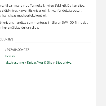
erar tillsammans med Tormeks knivjigg SVM-45. Du kan slipa
v slöjdknivar, karvsnittsknivar och knivar för detaljarbeten.
r kan slipas med perfekt kontroll.
är knivens handtag som monteras i hållaren SVM-00, finns det
r hur små blad du kan slipa.
RODUKTEN
7392485005032
Tormek
Jaktutrustning
>
Knivar, Yxor & Slip
>
Slipverktyg