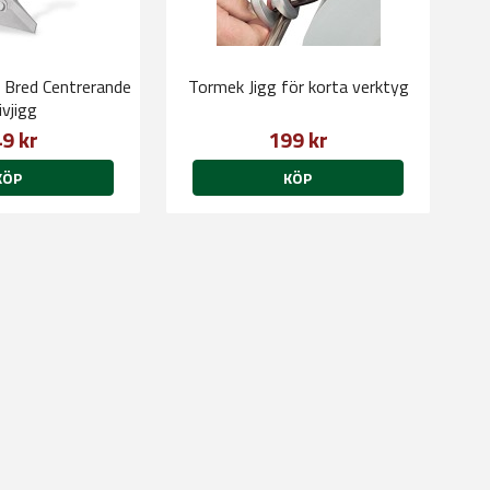
 Bred Centrerande
Tormek Jigg för korta verktyg
ivjigg
9 kr
199 kr
KÖP
KÖP