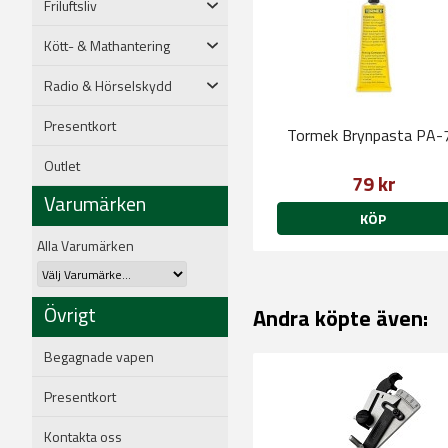
Friluftsliv
Kött- & Mathantering
Radio & Hörselskydd
Presentkort
Tormek Brynpasta PA-
Outlet
79 kr
Varumärken
KÖP
Alla Varumärken
Övrigt
Andra köpte även:
Begagnade vapen
Presentkort
Kontakta oss