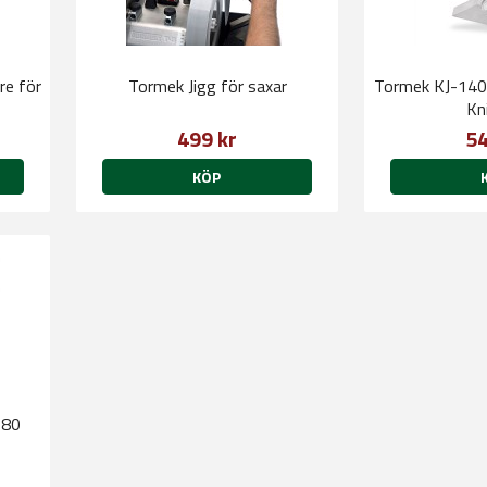
re för
Tormek Jigg för saxar
Tormek KJ-140
Kn
499 kr
54
KÖP
180