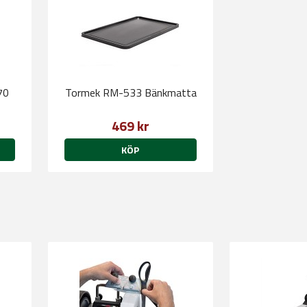
70
Tormek RM-533 Bänkmatta
469 kr
KÖP