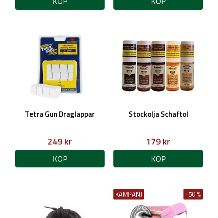
KÖP
KÖP
Tetra Gun Draglappar
Stockolja Schaftol
249 kr
179 kr
KÖP
KÖP
KAMPANJ
-50 %