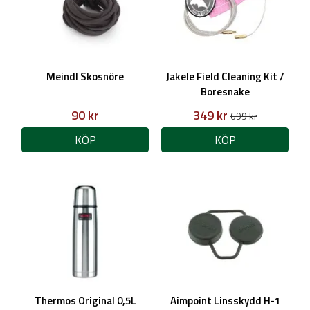
Meindl Skosnöre
Jakele Field Cleaning Kit /
Boresnake
90 kr
349 kr
699 kr
KÖP
KÖP
Thermos Original 0,5L
Aimpoint Linsskydd H-1