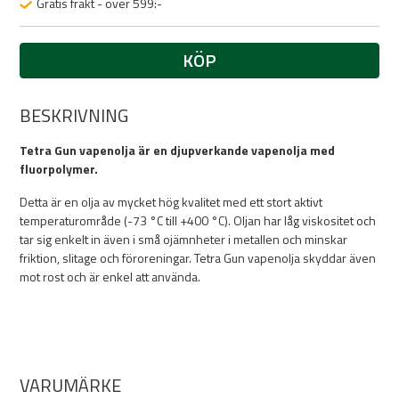
Gratis frakt - över 599:-
KÖP
BESKRIVNING
Tetra Gun vapenolja är en djupverkande vapenolja med
fluorpolymer.
Detta är en olja av mycket hög kvalitet med ett stort aktivt
temperaturområde (-73 °C till +400 °C). Oljan har låg viskositet och
tar sig enkelt in även i små ojämnheter i metallen och minskar
friktion, slitage och föroreningar. Tetra Gun vapenolja skyddar även
mot rost och är enkel att använda.
VARUMÄRKE