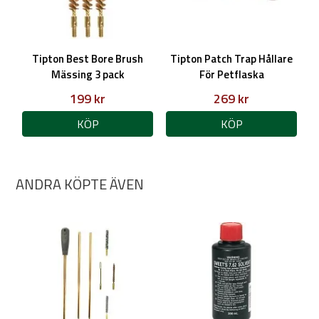
Tipton Best Bore Brush
Tipton Patch Trap Hållare
Mässing 3 pack
För Petflaska
199 kr
269 kr
KÖP
KÖP
ANDRA KÖPTE ÄVEN