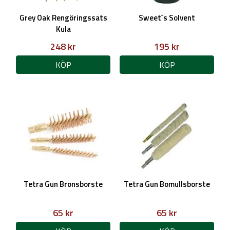
Grey Oak Rengöringssats
Sweet´s Solvent
Kula
248 kr
195 kr
KÖP
KÖP
Tetra Gun Bronsborste
Tetra Gun Bomullsborste
65 kr
65 kr