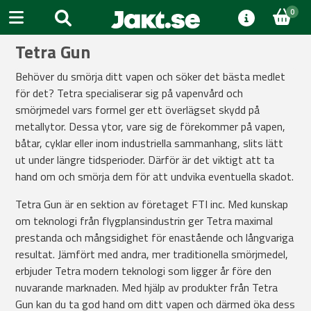
0
Tetra Gun
Behöver du smörja ditt vapen och söker det bästa medlet
för det? Tetra specialiserar sig på vapenvård och
smörjmedel vars formel ger ett överlägset skydd på
metallytor. Dessa ytor, vare sig de förekommer på vapen,
båtar, cyklar eller inom industriella sammanhang, slits lätt
ut under längre tidsperioder. Därför är det viktigt att ta
hand om och smörja dem för att undvika eventuella skadot.
Tetra Gun är en sektion av företaget FTI inc. Med kunskap
om teknologi från flygplansindustrin ger Tetra maximal
prestanda och mångsidighet för enastående och långvariga
resultat. Jämfört med andra, mer traditionella smörjmedel,
erbjuder Tetra modern teknologi som ligger år före den
nuvarande marknaden. Med hjälp av produkter från Tetra
Gun kan du ta god hand om ditt vapen och därmed öka dess