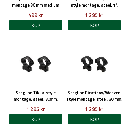
montage 30 mm medium
style montage, steel, 1",
medium, 4 cap screws
499 kr
1 295 kr
KÖP
KÖP
Stagline Tikka-style
Stagline Picatinny/Weaver-
montage, steel, 30mm,
style montage, steel, 30 mm,
medium profile, 4 cap screws
high, 4 cap screws
1 295 kr
1 295 kr
KÖP
KÖP