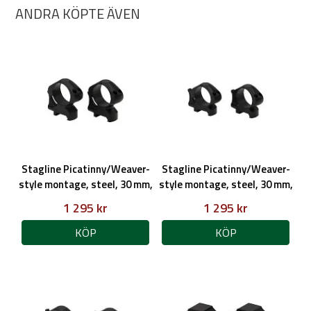
ANDRA KÖPTE ÄVEN
Stagline Picatinny/Weaver-
Stagline Picatinny/Weaver-
style montage, steel, 30 mm,
style montage, steel, 30 mm,
high, 4 cap screws QD
medium, 4 cap screws QD
1 295 kr
1 295 kr
KÖP
KÖP