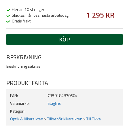
Fler än 10 st i lager
1 295 KR
Skickas från oss nästa arbetsdag
Gratis frakt
KÖP
BESKRIVNING
Beskrivning saknas
PRODUKTFAKTA
EAN:
7350184870504
Varumärke:
Stagline
Kategori:
Optik & Kikarsikten
>
Tillbehör kikarsikten
>
Till Tikka