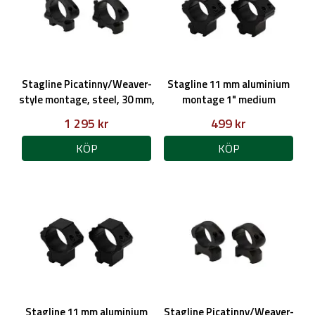
Stagline Picatinny/Weaver-
Stagline 11 mm aluminium
style montage, steel, 30 mm,
montage 1" medium
low, 4 cap screws QD
1 295 kr
499 kr
KÖP
KÖP
Stagline 11 mm aluminium
Stagline Picatinny/Weaver-