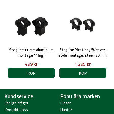
Stagline 11 mm aluminium
Stagline Picatinny/Weaver-
montage 1" high
style montage, steel, 30 mm,
medium, 4 cap screws
499 kr
1 295 kr
KÖP
KÖP
Kundservice
Populära märken
Vanliga frågor
Blaser
Kontakta oss
Hunter