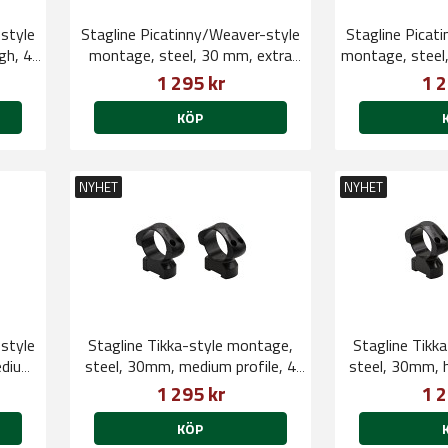
style
Stagline Picatinny/Weaver-style
Stagline Picat
gh, 4
montage, steel, 30 mm, extra
montage, steel,
high, 4 cap screws QD
sc
1 295 kr
1 2
KÖP
NYHET
NYHET
style
Stagline Tikka-style montage,
Stagline Tikk
edium,
steel, 30mm, medium profile, 4
steel, 30mm, h
cap screws
sc
1 295 kr
1 2
KÖP