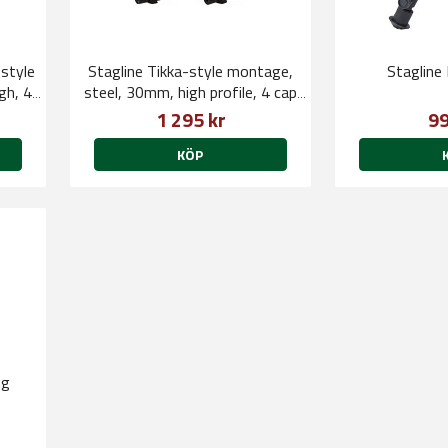
style
Stagline Tikka-style montage,
Stagline
gh, 4
steel, 30mm, high profile, 4 cap
screws, QD
1 295 kr
99
KÖP
ng