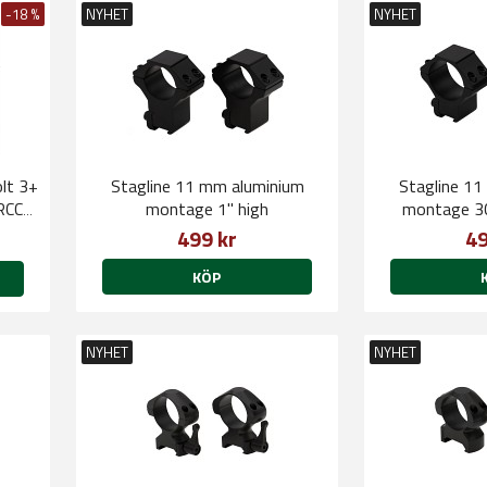
-18 %
NYHET
NYHET
lt 3+
Stagline 11 mm aluminium
Stagline 1
RCC
montage 1" high
montage 3
499 kr
49
KÖP
NYHET
NYHET