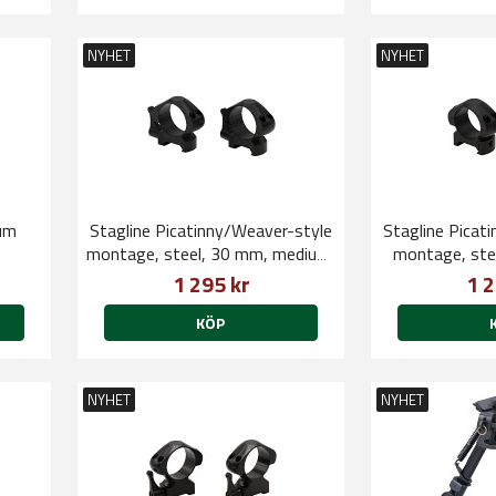
NYHET
NYHET
um
Stagline Picatinny/Weaver-style
Stagline Picat
montage, steel, 30 mm, medium,
montage, stee
4 cap screws QD
sc
1 295 kr
1 2
KÖP
NYHET
NYHET