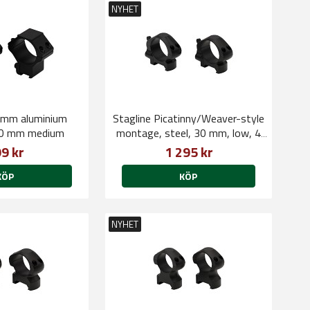
NYHET
1 mm aluminium
Stagline Picatinny/Weaver-style
0 mm medium
montage, steel, 30 mm, low, 4
cap screws QD
9 kr
1 295 kr
KÖP
KÖP
NYHET