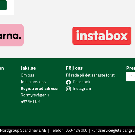
en
Jakt.se
Följ oss
Pre
Om oss
Få reda på det senaste först!
Jobba hos oss
Facebook
Registrerad adress:
Instagram
Rörmyrsvägen 1
457 96 LUR
Nordgroup Scandinavia AB
| Telefon: 060-124 000 |
kundservice@utsidangru