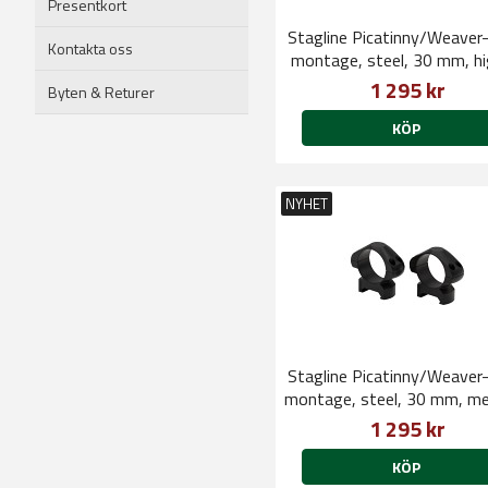
Presentkort
Stagline Picatinny/Weaver-
Kontakta oss
montage, steel, 30 mm, hi
cap screws QD
1 295 kr
Byten & Returer
KÖP
NYHET
Stagline Picatinny/Weaver-
montage, steel, 30 mm, m
4 cap screws
1 295 kr
KÖP