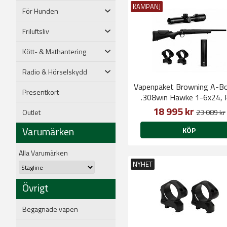
KAMPANJ
För Hunden
Friluftsliv
Kött- & Mathantering
Radio & Hörselskydd
Vapenpaket Browning A-Bo
Presentkort
.308win Hawke 1-6x24, 
Hunter
18 995 kr
Outlet
23 089 kr
Varumärken
KÖP
Alla Varumärken
NYHET
Övrigt
Begagnade vapen