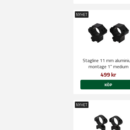
NYHET
Stagline 11 mm alumini
montage 1" medium
499 kr
KÖP
NYHET