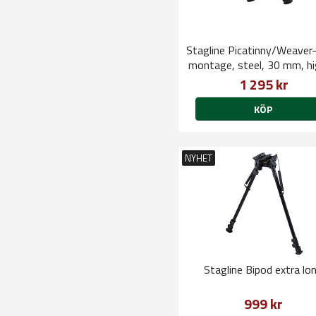
Stagline Picatinny/Weaver-
montage, steel, 30 mm, hi
cap screws
1 295 kr
KÖP
NYHET
Stagline Bipod extra lo
999 kr