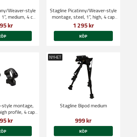
inny/Weaver-style
Stagline Picatinny/Weaver-style
 1", medium, 4 cap
montage, steel, 1", high, 4 cap
rews
screws
95 kr
1 295 kr
KÖP
KÖP
NYHET
a-style montage,
Stagline Bipod medium
igh profile, 4 cap
rews
95 kr
999 kr
KÖP
KÖP