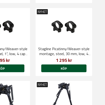
NYHET
inny/Weaver-style
Stagline Picatinny/Weaver-style
l, 1", low, 4 cap
montage, steel, 30 mm, low, 4
rews
cap screws
95 kr
1 295 kr
KÖP
KÖP
NYHET