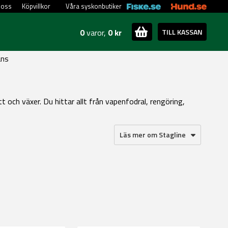
 oss
Köpvillkor
Våra syskonbutiker
0
varor,
0 kr
TILL KASSAN
ans
 och växer. Du hittar allt från vapenfodral, rengöring,
Läs mer om Stagline