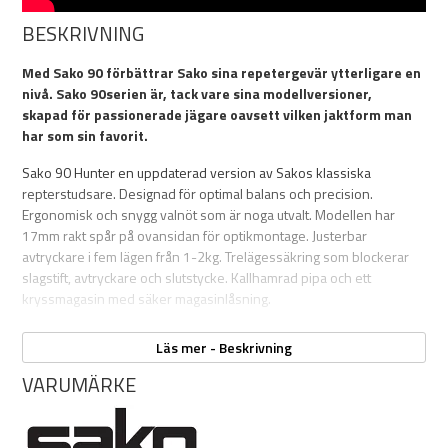
BESKRIVNING
Med Sako 90
förbättrar
Sako sina
repetergevär
ytterligare en
nivå. Sako 90serien är, tack vare sina modellversioner,
skapad
för passionerade jägare
oavsett vilken jaktform man
har som sin favorit
.
Sako 90 Hunter en uppdaterad version av Sakos klassiska
repterstudsare. Designad för optimal balans och precision.
Ergonomisk och snygg valnöt som är noga utvalt. Modellen har
17mm rakt spår på ovansidan för optikmontage. Justerbar
avtryckare i fem lägen från 1-2kg. Trelägessäkring som blockerar
slagstift, avtryckare och slutstycke. Kallhamrad pipa och ett
kryssmagasin med säker magasinlåsning.
Världens mest avancerade repetergevär utvecklas och
Läs mer - Beskrivning
förbättras och blir mer flexibelt och mer precist. Sako 90 är den
pånyttfödda studsaren och den perfekta följeslagaren på dina
VARUMÄRKE
resor – ett vapen som utvecklas tillsammans med dig. Baserat på
drygt 25 års erfarenhet med Sako 75 och 85 består
produktfamiljen Sako 90 av sex unikt designade gevärsmodeller