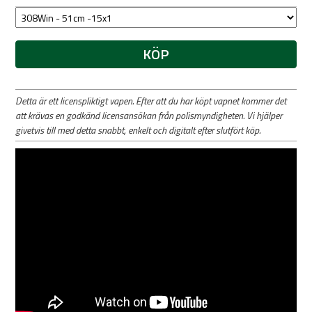
KÖP
Detta är ett licenspliktigt vapen. Efter att du har köpt vapnet kommer det
att krävas en godkänd licensansökan från polismyndigheten. Vi hjälper
givetvis till med detta snabbt, enkelt och digitalt efter slutfört köp.