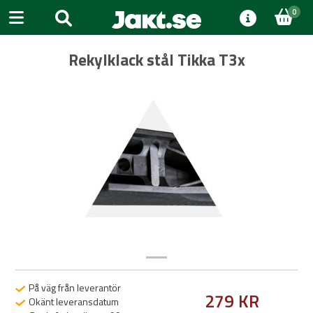
0
Rekylklack stål Tikka T3x
Previous
Next
På väg från leverantör
279 KR
Okänt leveransdatum