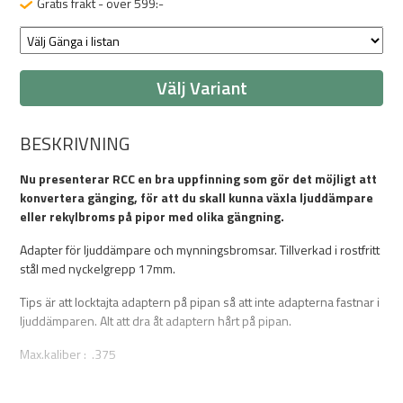
Gratis frakt - över 599:-
Välj Variant
BESKRIVNING
Nu presenterar RCC en bra uppfinning som gör det möjligt att
konvertera gänging, för att du skall kunna växla ljuddämpare
eller rekylbroms på pipor med olika gängning.
Adapter för ljuddämpare och mynningsbromsar. Tillverkad i rostfritt
stål med nyckelgrepp 17mm.
Tips är att locktajta adaptern på pipan så att inte adapterna fastnar i
ljuddämparen. Alt att dra åt adaptern hårt på pipan.
Max.kaliber : .375