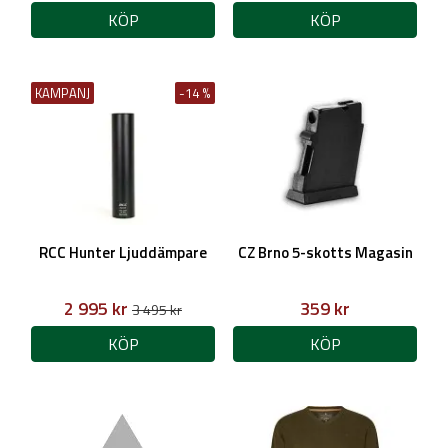
KÖP
KÖP
KAMPANJ
-14 %
RCC Hunter Ljuddämpare
CZ Brno 5-skotts Magasin
2 995 kr
359 kr
3 495 kr
KÖP
KÖP