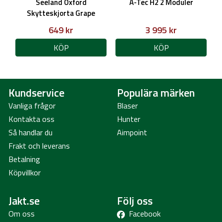
Seeland Oxford
A-Tec H2 2 Moduler
Skytteskjorta Grape
Leaf/Terracotta Check, Herr
649 kr
3 995 kr
KÖP
KÖP
Kundservice
Populära märken
Vanliga frågor
Blaser
Kontakta oss
Hunter
Så handlar du
Aimpoint
Frakt och leverans
Betalning
Köpvillkor
Jakt.se
Följ oss
Om oss
Facebook