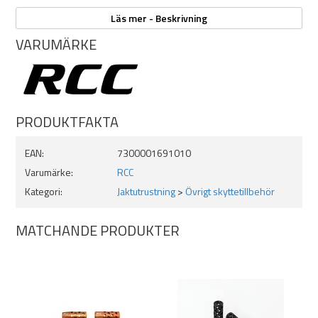
Invändigt / utvändigt:
Läs mer - Beskrivning
M14x1 > M15x1
VARUMÄRKE
M15x1 > M14x1
1/2-20 > M14x1
1/2-20 > M15x1
5/8-24 > M14x1
5/8-24 > M15x1
PRODUKTFAKTA
1/2-28 > M14x1
1/2-28 > M15x1
EAN:
7300001691010
Varumärke:
RCC
Kategori:
Jaktutrustning
>
Övrigt skyttetillbehör
MATCHANDE PRODUKTER