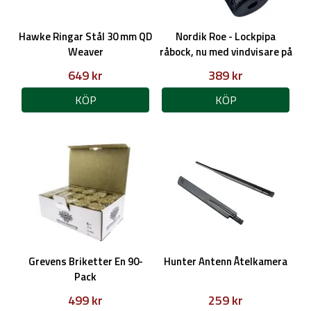
Hawke Ringar Stål 30 mm QD
Nordik Roe - Lockpipa
Weaver
råbock, nu med vindvisare på
köpet!
649 kr
389 kr
KÖP
KÖP
Grevens Briketter En 90-
Hunter Antenn Åtelkamera
Pack
499 kr
259 kr