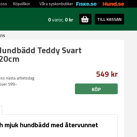
 oss
Köpvillkor
Våra syskonbutiker
0
varor,
0 kr
TILL KASSAN
ans
Hundbädd Teddy Svart
x20cm
549 kr
oss nästa arbetsdag
 över 599:-
KÖP
ch mjuk hundbädd med återvunnet
.