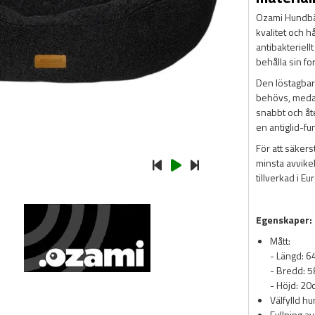
Ozami Hundbä
kvalitet och h
antibakteriell
behålla sin fo
Den löstagbar
behövs, medan
snabbt och åte
en antiglid-fu
För att säkers
minsta avvikel
tillverkad i E
Egenskaper:
Mått:
- Längd: 
- Bredd: 
- Höjd: 20
Välfylld h
Fyllning a