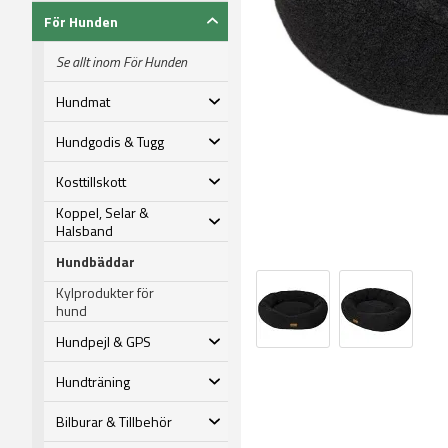
För Hunden
Se allt inom För Hunden
Hundmat
Hundgodis & Tugg
Kosttillskott
Koppel, Selar &
Halsband
Hundbäddar
Kylprodukter för
hund
Hundpejl & GPS
Hundträning
Bilburar & Tillbehör