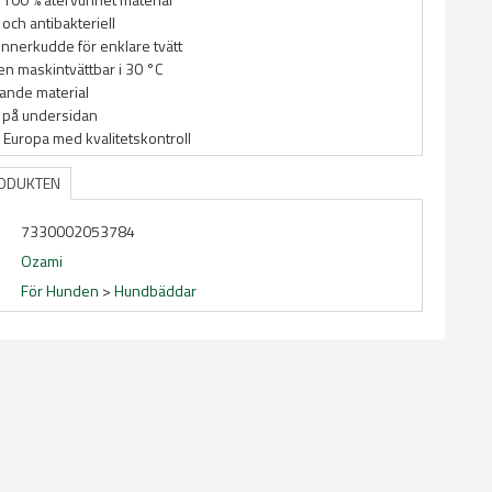
 och antibakteriell
innerkudde för enklare tvätt
n maskintvättbar i 30 °C
ande material
 på undersidan
i Europa med kvalitetskontroll
RODUKTEN
7330002053784
Ozami
För Hunden
>
Hundbäddar