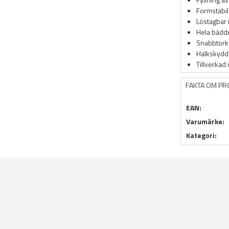
Formstabil
Löstagbar 
Hela bädde
Snabbtork
Halkskydd
Tillverkad 
FAKTA OM P
EAN:
Varumärke:
Kategori: