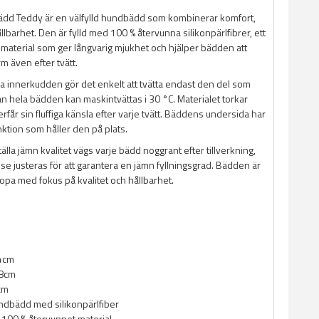
dd Teddy är en välfylld hundbädd som kombinerar komfort,
ållbarhet. Den är fylld med 100 % återvunna silikonpärlfibrer, ett
t material som ger långvarig mjukhet och hjälper bädden att
rm även efter tvätt.
a innerkudden gör det enkelt att tvätta endast den del som
 hela bädden kan maskintvättas i 30 °C. Materialet torkar
rfår sin fluffiga känsla efter varje tvätt. Bäddens undersida har
nktion som håller den på plats.
tälla jämn kvalitet vägs varje bädd noggrant efter tillverkning,
se justeras för att garantera en jämn fyllningsgrad. Bädden är
uropa med fokus på kvalitet och hållbarhet.
64cm
58cm
cm
undbädd med silikonpärlfiber
v 100 % återvunnet material