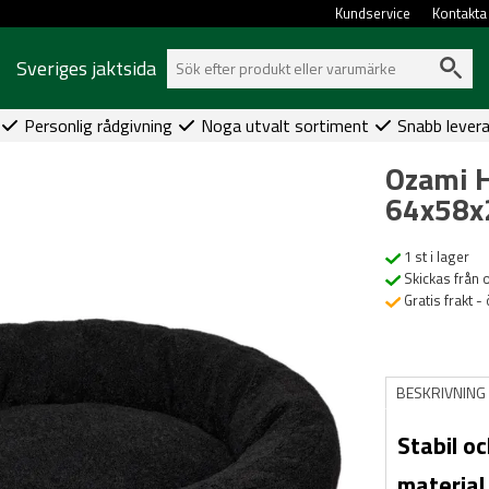
Kundservice
Kontakta
Sveriges jaktsida
Personlig rådgivning
Noga utvalt sortiment
Snabb lever
Ozami 
64x58
1 st i lager
Skickas från 
Gratis frakt -
BESKRIVNING
Stabil o
material