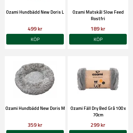
Ozami Hundbädd New Doris L
Ozami Matskål Slow Feed
Rostfri
499 kr
189 kr
KÖP
KÖP
Ozami Hundbädd New Doris M
Ozami Fäll Dry Bed Grå 100 x
70cm
359 kr
299 kr