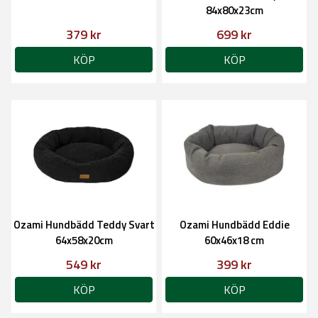
84x80x23cm
379 kr
699 kr
KÖP
KÖP
Ozami Hundbädd Teddy Svart
Ozami Hundbädd Eddie
64x58x20cm
60x46x18 cm
549 kr
399 kr
KÖP
KÖP