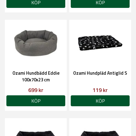
KÖP
KÖP
Ozami Hundbädd Eddie
Ozami Hundpläd Antiglid S
100x70x23 cm
699 kr
119 kr
KÖP
KÖP