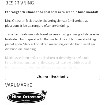
BESKRIVNING
Ett roligt och utmanande spel som aktiverar din hund mentalt.
Nina Ottosson Multipuzzle aktiveringsleksak är tillverkad av
plast som är lätt att rengöra efter användning.
Träna din hunds mentala förmåga genom att gömma godisbitar eller
torrfoder i hundspelet och låta hunden klura ut hur den ska få tag
på det goda. Stärker kontakten mellan dig och din hund samt ger
din hund en utmaning.
Multipuzzle är ett nivå 4 spel, vilken är den högsta nivån och
innebär problemlösning i flera steg. Lämpar sig därför bäst till
hundar som behöver lite svårare utmaningar att lösa.
Spelinstruktioner medföljer.
Läs mer - Beskrivning
VARUMÄRKE
Egenskaper:
Mått: