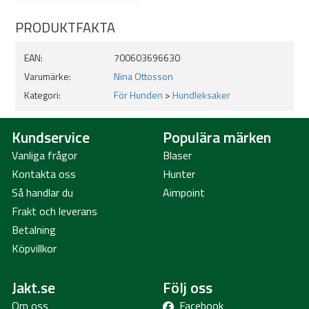
- Längd: 37,7cm
- Bredd: 37,7cm
PRODUKTFAKTA
- Höjd: 4,7cm
Nivå: 4 (svårast)
EAN:
700603696630
Plast
Varumärke:
Nina Ottosson
Lätt att rengöra
Passar alla hundar
Kategori:
För Hunden
>
Hundleksaker
Kundservice
Populära märken
Skötselråd:
Vanliga frågor
Blaser
Aktiveringsspelet är inte lämpligt som tuggleksak!
Kontakta oss
Hunter
Handdiska med varmt vatten och diskmedel, skölj rent och låt
Så handlar du
Aimpoint
torka.
Frakt och leverans
Betalning
Köpvillkor
Jakt.se
Följ oss
Om oss
Facebook