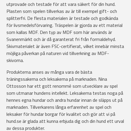
utprovade och testade för att vara säkert för din hund.
Plasten som spelen tillverkas av är till exempel gift- och
splitterfri. De flesta materialen är testade och godkända
för livsmedelsförvaring. Träspelen är gjorda av ett material
som kallas MDF. Den typ av MDF som här används är
Svanenmärkt och är då garanterat fri från formaldehyd.
Skivmaterialet är även FSC-certifierat, vilket innebär minsta
möjliga påverkan på naturen vid tillverkning av MDF-
skivorna.
Produkterna anses av många vara de bästa
träningssakerna och leksakerna på marknaden. Nina
Ottosson har ett gott renommé som utvecklare av spel
som utmanar hundens intellekt. Leksakerna testas noga på
hennes egna hundar och andra hundar innan de släpps ut på
marknaden. Tillverkarens långa erfarenhet av spel och
leksaker för hundar borgar för kvalitet och gör att vi på
hund.se är glada att kunna erbjuda dig och din hund ett urval
av dessa produkter.