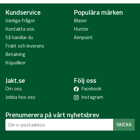
Kundservice
Populära märken
Egenskaper:
Vanliga frågor
Blaser
Mått:
Kontakta oss
Hunter
- Omkrets: 28,5cm
- Höjd: 4cm
Så handlar du
Aimpoint
Nivå 1
Frakt och leverans
Mental stimulans
Betalning
Anpassningsbar svårighetsgrad
Köpvillkor
Passar både torr- och blötmat
Lätt att rengöra
Jakt.se
Följ oss
Om oss
Facebook
Jobba hos oss
Instagram
Prenumerera på vårt nyhetsbrev
SKICKA