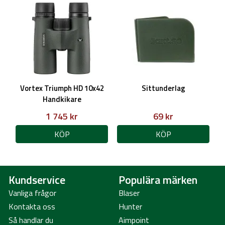
Vortex Triumph HD 10x42
Sittunderlag
Handkikare
1 745 kr
69 kr
KÖP
KÖP
Kundservice
Populära märken
Vanliga frågor
Blaser
Kontakta oss
Hunter
Så handlar du
Aimpoint