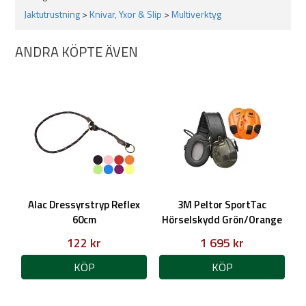
Jaktutrustning
>
Knivar, Yxor & Slip
>
Multiverktyg
ANDRA KÖPTE ÄVEN
Alac Dressyrstryp Reflex
3M Peltor SportTac
60cm
Hörselskydd Grön/Orange
122 kr
1 695 kr
KÖP
KÖP