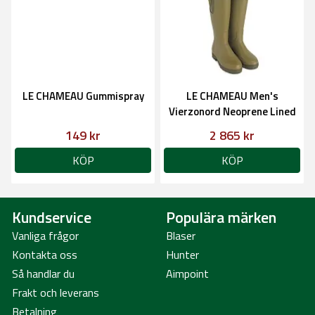
LE CHAMEAU Gummispray
LE CHAMEAU Men's
Vierzonord Neoprene Lined
Stövel
149 kr
2 865 kr
KÖP
KÖP
Kundservice
Populära märken
Vanliga frågor
Blaser
Kontakta oss
Hunter
Så handlar du
Aimpoint
Frakt och leverans
Betalning