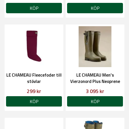
KÖP
KÖP
LE CHAMEAU Fleecefoder till
LE CHAMEAU Men's
stövlar
Vierzonord Plus Neoprene
stövel
299 kr
3 095 kr
KÖP
KÖP