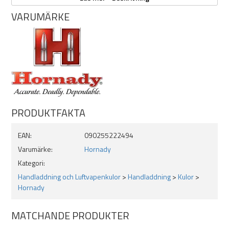
Produktserie: Match
VARUMÄRKE
Sectional Densisty / SD: .148
Ballistisk Koefficient / BC (G1): .229
Kaliber (kula): 22 Cal. .224
PRODUKTFAKTA
EAN:
090255222494
Varumärke:
Hornady
Kategori:
Handladdning och Luftvapenkulor
>
Handladdning
>
Kulor
>
Hornady
MATCHANDE PRODUKTER