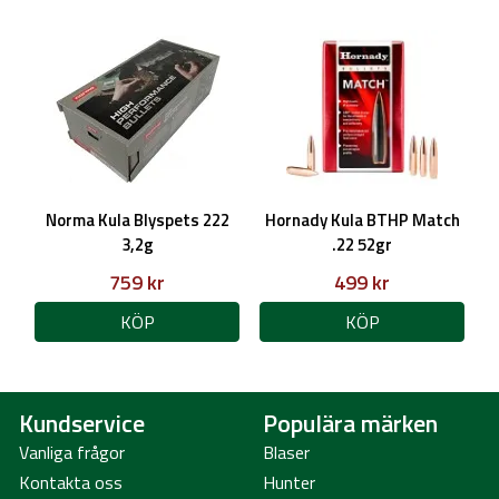
Norma Kula Blyspets 222
Hornady Kula BTHP Match
3,2g
.22 52gr
759 kr
499 kr
KÖP
KÖP
Kundservice
Populära märken
Vanliga frågor
Blaser
Kontakta oss
Hunter