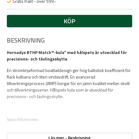
Gratis frakt - över 599:-
KÖP
BESKRIVNING
Hornadys BTHP Match™-kula* med hålspets är utvecklad för
precisions- och tävlingsskytte
.
En strömlinjeformad boattaildesign ger hög ballistisk koefficient för
flack kulbana och liten vindavdrift. En avancerad
tillverkningsprocess (AMP) borgar för en jämn kvalitet mellan skott
och tillverkningsserier. Hålspets kula som är utvecklad för
precisions- och tävlingsskytte.
Specifikationer:
100st
Kulvikt: 52 grains
Läs mer - Beskrivning