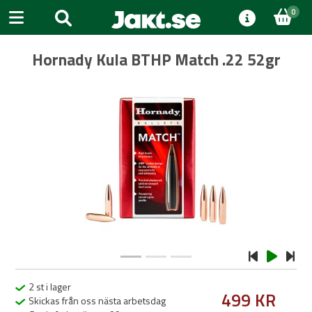
0
Hornady Kula BTHP Match .22 52gr
Previous
Next
2 st i lager
499 KR
Skickas från oss nästa arbetsdag