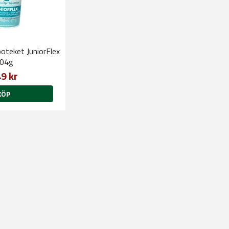
oteket JuniorFlex
04g
9 kr
KÖP