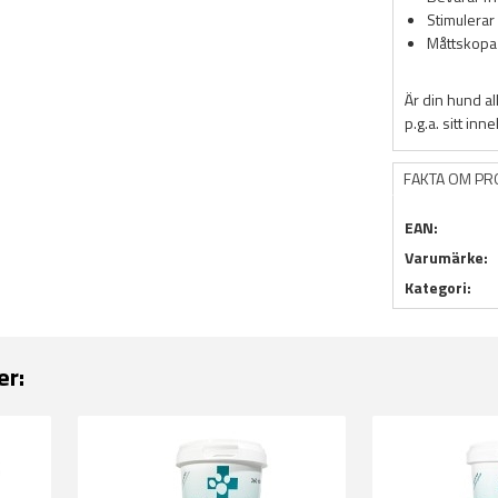
Stimulerar
Måttskopa
Är din hund a
p.g.a. sitt in
FAKTA OM P
EAN:
Varumärke:
Kategori:
er: