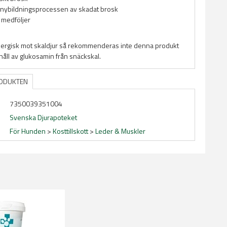
 nybildningsprocessen av skadat brosk
 medföljer
llergisk mot skaldjur så rekommenderas inte denna produkt
nehåll av glukosamin från snäckskal.
RODUKTEN
7350039351004
Svenska Djurapoteket
För Hunden
>
Kosttillskott
>
Leder & Muskler