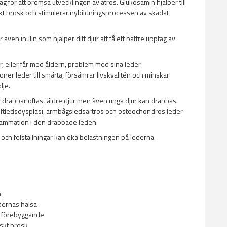
 för att bromsa utvecklingen av atros. Glukosamin hjälper till
iskt brosk och stimulerar nybildningsprocessen av skadat
 även inulin som hjälper ditt djur att få ett bättre upptag av
, eller får med åldern, problem med sina leder.
ner leder till smärta, försämrar livskvalitén och minskar
dje.
drabbar oftast äldre djur men även unga djur kan drabbas.
öftledsdysplasi, armbågsledsartros och osteochondros leder
nflammation i den drabbade leden.
 och felställningar kan öka belastningen på lederna.
m
dernas hälsa
t förebyggande
iskt brosk