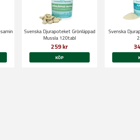
osamin
Svenska Djurapoteket Grönläppad
Svenska Djurap
Mussla 120tabl
2
259 kr
34
KÖP