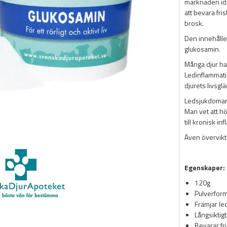
marknaden idag
att bevara fr
brosk.
Den innehåller
glukosamin.
Många djur har
Ledinflammatio
djurets livsglä
Ledsjukdomar 
Man vet att h
till kronisk i
Även övervikt
Egenskaper:
120g
Pulverfor
Främjar le
Långsiktig
Bevarar fr