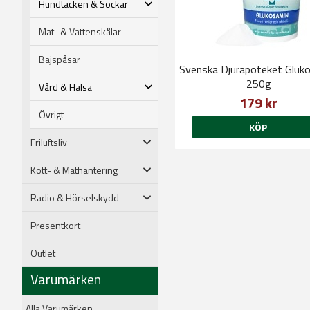
Hundtäcken & Sockar
Mat- & Vattenskålar
Bajspåsar
Svenska Djurapoteket Gluk
250g
Vård & Hälsa
179 kr
Övrigt
KÖP
Friluftsliv
Kött- & Mathantering
Radio & Hörselskydd
Presentkort
Outlet
Varumärken
Alla Varumärken