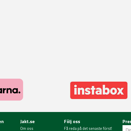
en
Jakt.se
Följ oss
Pre
Om oss
Få reda på det senaste först!