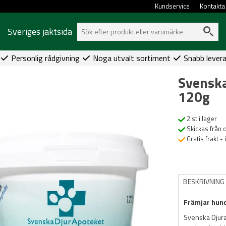
Kundservice
Kontakta
Sveriges jaktsida
Personlig rådgivning
Noga utvalt sortiment
Snabb lever
Svensk
120g
2 st i lager
Skickas från 
Gratis frakt -
BESKRIVNING
Främjar hund
Svenska Djura