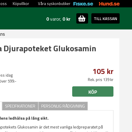
 oss
Köpvillkor
Våra syskonbutiker
0
varor,
0 kr
TILL KASSAN
ans
a Djurapoteket Glukosamin
105 kr
oss idag
Rek. pris 139 kr
 över 599:-
KÖP
SPECIFIKATIONER
PERSONLIG RÅDGIVNING
ens ledhälsa på lång sikt.
potekets Glukosamin är det mest vanliga ledpreparatet på