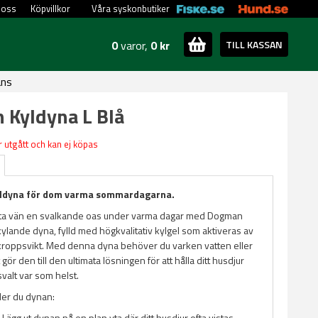
 oss
Köpvillkor
Våra syskonbutiker
0
varor,
0 kr
TILL KASSAN
ans
Kyldyna L Blå
 utgått och kan ej köpas
yldyna för dom varma sommardagarna.
nta vän en svalkande oas under varma dagar med Dogman
kylande dyna, fylld med högkvalitativ kylgel som aktiveras av
kroppsvikt. Med denna dyna behöver du varken vatten eller
 gör den till den ultimata lösningen för att hålla ditt husdjur
valt var som helst.
er du dynan:
: Lägg ut dynan på en plan yta där ditt husdjur ofta vistas.