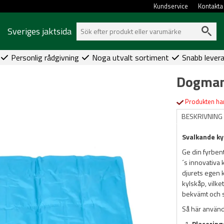
Kundservice
Kontakta
Sveriges jaktsida
Personlig rådgivning
Noga utvalt sortiment
Snabb lever
Dogman 
Produkten har
BESKRIVNING
Svalkande k
Ge din fyrbe
´s innovativa 
djurets egen 
kylskåp, vilket
bekvämt och s
Så här använd
Placering