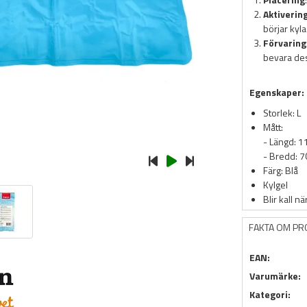
Aktiverin
börjar kyl
Förvaring
bevara de
Egenskaper:
Storlek: L
Mått:
- Längd: 
- Bredd: 
Färg: Blå
Kylgel
Blir kall n
FAKTA OM P
EAN:
Varumärke:
Kategori: