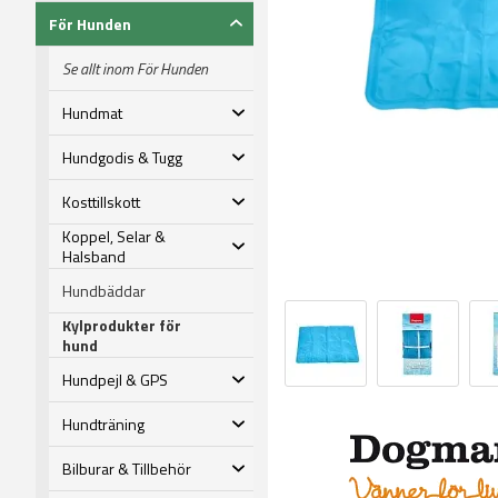
För Hunden
Se allt inom För Hunden
Hundmat
Hundgodis & Tugg
Kosttillskott
Koppel, Selar &
Halsband
Hundbäddar
Kylprodukter för
hund
Hundpejl & GPS
Hundträning
Bilburar & Tillbehör