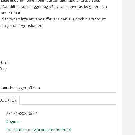
g
: När ditt husdjur lägger sig på dynan aktiveras kylgelen och
a omedelbart.
: När dynan inte används, förvara den svalt och plant för att
ss kylande egenskaper.
110cm
70cm
är hunden ligger på den
RODUKTEN
7312138040647
Dogman
För Hunden
>
Kylprodukter för hund