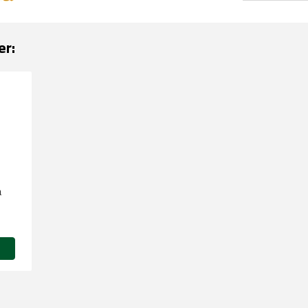
er:
å