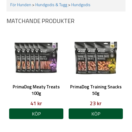
För Hunden
>
Hundgodis & Tugg
>
Hundgodis
MATCHANDE PRODUKTER
PrimaDog Meaty Treats
PrimaDog Training Snacks
100g
50g
41 kr
23 kr
KÖP
KÖP