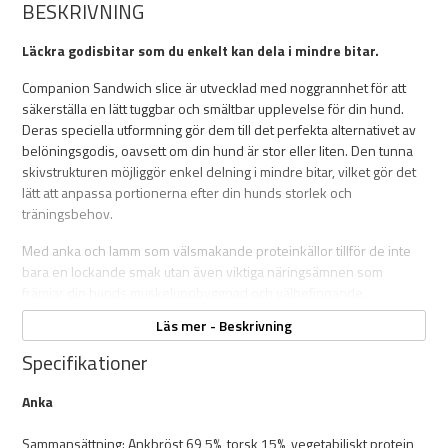
BESKRIVNING
Läckra godisbitar som du enkelt kan dela i mindre bitar.
Companion Sandwich slice är utvecklad med noggrannhet för att
säkerställa en lätt tuggbar och smältbar upplevelse för din hund.
Deras speciella utformning gör dem till det perfekta alternativet av
belöningsgodis, oavsett om din hund är stor eller liten. Den tunna
skivstrukturen möjliggör enkel delning i mindre bitar, vilket gör det
lätt att anpassa portionerna efter din hunds storlek och
träningsbehov.
Med anka och lamm som välsmakande proteinkällor tillför de inte
bara en lockande smak utan även viktiga näringsämnen som
främjar din hunds muskeluppbyggnad och välbefinnande.
Läs mer - Beskrivning
Specifikationer
Egenskaper:
Anka
Tunt skivade
Mjuka
Sammansättning: Ankbröst 69,5%, torsk 15%, vegetabiliskt protein
Enkla att dela i mindre bitar