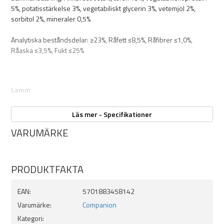
5%, potatisstärkelse 3%, vegetabiliskt glycerin 3%, vetemjöl 2%,
100% naturliga
sorbitol 2%, mineraler 0,5%
Utan tillsatt socker
Smaker:
Analytiska beståndsdelar: ≥23%, Råfett ≤8,5%, Råfibrer ≤1,0%,
- Anka
Råaska ≤3,5%, Fukt ≤25%
- Lamm
Lamm
Sammansättning: lamm 69,5%, torsk 15%, vegetabiliskt protein 5%,
Läs mer - Specifikationer
potatisstärkelse 3%, vegetabiliskt glycerin 3%, vetemjöl 2%, sorbitol
VARUMÄRKE
2%, mineraler 0,5%
Analytiska beståndsdelar: Råprotein ≥21%, Råfett ≤8,5%, Råfibrer
≤1,0%, Råaska ≤3,5%, Fukt ≤25%
PRODUKTFAKTA
EAN:
5701883458142
Varumärke:
Companion
Kategori: