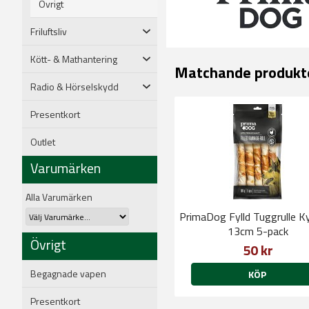
Övrigt
Friluftsliv
Kött- & Mathantering
Matchande produkt
Radio & Hörselskydd
Presentkort
Outlet
Varumärken
Alla Varumärken
PrimaDog Fylld Tuggrulle Ky
13cm 5-pack
Övrigt
50 kr
Begagnade vapen
KÖP
Presentkort