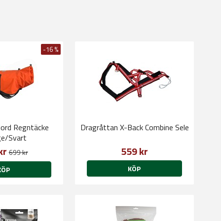
-16 %
ord Regntäcke
Dragråttan X-Back Combine Sele
e/Svart
kr
559 kr
699 kr
KÖP
KÖP