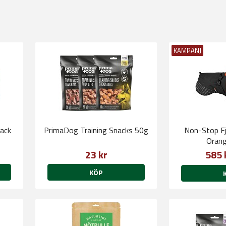
KAMPANJ
nack
PrimaDog Training Snacks 50g
Non-Stop Fj
Orang
23 kr
585 
KÖP