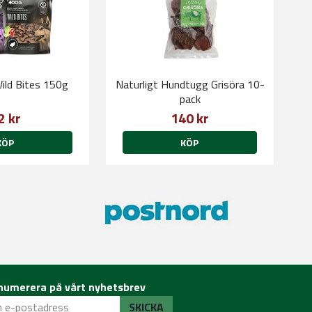
ld Bites 150g
Naturligt Hundtugg Grisöra 10-
pack
2 kr
140 kr
KÖP
KÖP
numerera på vårt nyhetsbrev
SKICKA