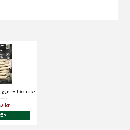
uggrulle 13cm 35-
ack
2 kr
KÖP