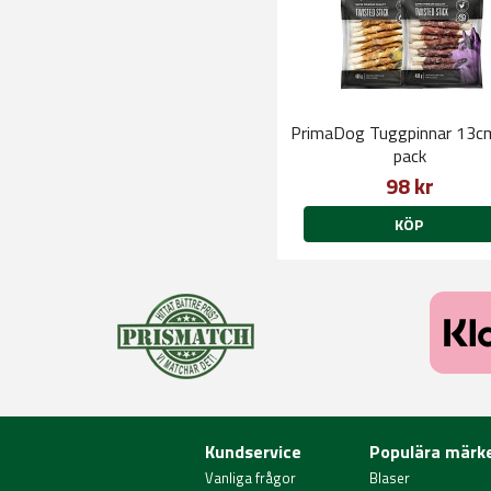
PrimaDog Tuggpinnar 13c
pack
98 kr
KÖP
Kundservice
Populära märk
Vanliga frågor
Blaser