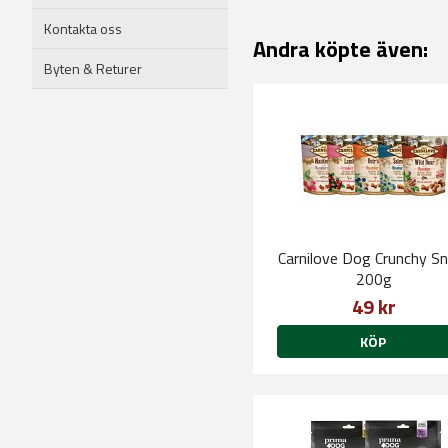
Kontakta oss
Andra köpte även:
Byten & Returer
Carnilove Dog Crunchy S
200g
49 kr
KÖP