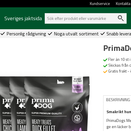
Kundservice
Kontakta
Sveriges jaktsida
Personlig rådgivning
Noga utvalt sortiment
Snabb lever
PrimaD
Fler än 10 st i
Skickas från 
Gratis frakt -
BESKRIVNING
Smakrikt hun
PrimaDogs Meat
ge en läcker be