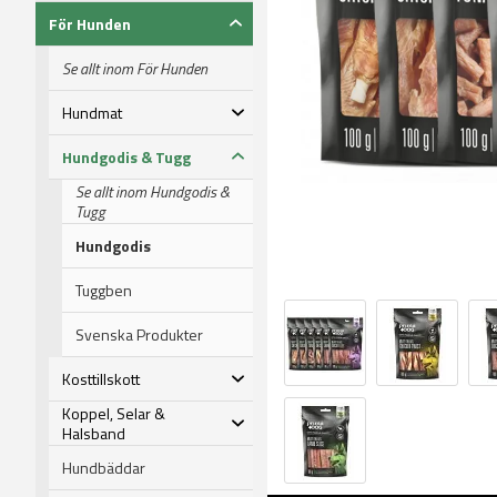
För Hunden
Se allt inom För Hunden
Hundmat
Hundgodis & Tugg
Se allt inom Hundgodis &
Tugg
Hundgodis
Tuggben
Svenska Produkter
Kosttillskott
Koppel, Selar &
Halsband
Hundbäddar