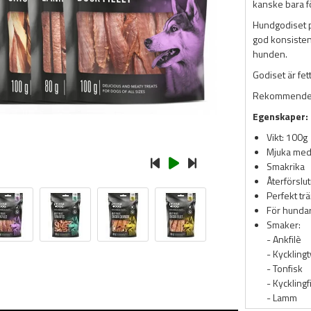
kanske bara fö
Hundgodiset p
god konsisten
hunden.
Godiset är fett
Rekommendera
Egenskaper:
Vikt: 100g
Mjuka med
Smakrika
Återförslu
Perfekt tr
För hunda
Smaker:
- Ankfilè
- Kycklingt
- Tonfisk
- Kycklingf
- Lamm