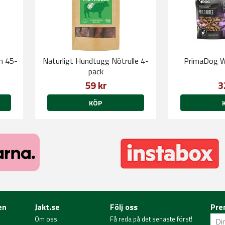
m 45-
Naturligt Hundtugg Nötrulle 4-
PrimaDog Wi
pack
59 kr
3
KÖP
en
Jakt.se
Följ oss
Pre
Om oss
Få reda på det senaste först!