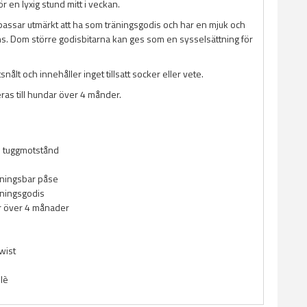
r en lyxig stund mitt i veckan.
assar utmärkt att ha som träningsgodis och har en mjuk och
s. Dom större godisbitarna kan ges som en sysselsättning för
snålt och innehåller inget tillsatt socker eller vete.
s till hundar över 4 månder.
 tuggmotstånd
tningsbar påse
äningsgodis
r över 4 månader
wist
ilè