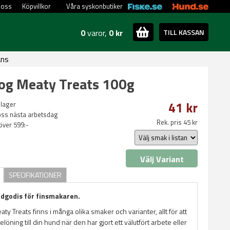
 oss
Köpvillkor
Våra syskonbutiker
0
varor,
0 kr
TILL KASSAN
ans
og Meaty Treats 100g
41 kr
 lager
oss nästa arbetsdag
Rek. pris 45 kr
 över 599:-
Välj Variant
SPECIFIKATIONER
dgodis för finsmakaren.
y Treats finns i många olika smaker och varianter, allt för att
löning till din hund när den har gjort ett välutfört arbete eller