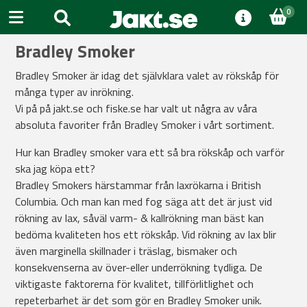
0
Bradley Smoker
Bradley Smoker är idag det självklara valet av rökskåp för
många typer av inrökning.
Vi på på jakt.se och fiske.se har valt ut några av våra
absoluta favoriter från Bradley Smoker i vårt sortiment.
Hur kan Bradley smoker vara ett så bra rökskåp och varför
ska jag köpa ett?
Bradley Smokers härstammar från laxrökarna i British
Columbia. Och man kan med fog säga att det är just vid
rökning av lax, såväl varm- & kallrökning man bäst kan
bedöma kvaliteten hos ett rökskåp. Vid rökning av lax blir
även marginella skillnader i träslag, bismaker och
konsekvenserna av över-eller underrökning tydliga. De
viktigaste faktorerna för kvalitet, tillförlitlighet och
repeterbarhet är det som gör en Bradley Smoker unik.