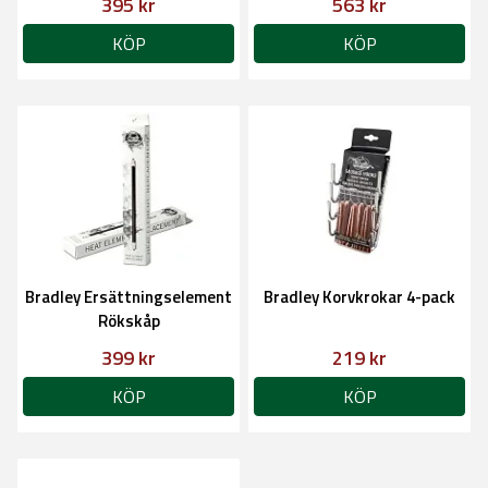
395 kr
563 kr
KÖP
KÖP
Bradley Ersättningselement
Bradley Korvkrokar 4-pack
Rökskåp
399 kr
219 kr
KÖP
KÖP