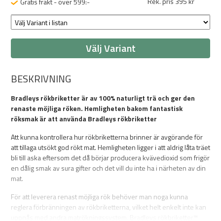
Rek. pris 395 kr
Gratis frakt - över 599:-
Välj Variant
BESKRIVNING
Bradleys rökbriketter är av 100% naturligt trä och ger den
renaste möjliga röken. Hemligheten bakom fantastisk
röksmak är att använda Bradleys rökbriketter
Att kunna kontrollera hur rökbriketterna brinner är avgörande för
att tillaga utsökt god rökt mat. Hemligheten ligger i att aldrig låta träet
bli till aska eftersom det då börjar producera kvävedioxid som frigör
en dålig smak av sura gifter och det vill du inte ha i närheten av din
mat.
För att leverera renast möjliga rök behöver man noga kunna
reglera förbränningen av rökbriketterna, vilket helt enkelt inte kan
uppnås med andra matrökningssystem. Bradleys rökbriketter™