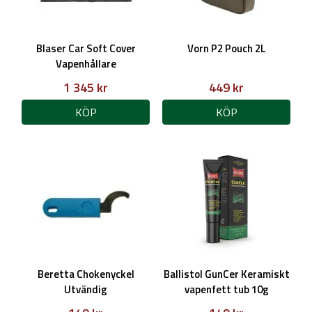
Blaser Car Soft Cover
Vorn P2 Pouch 2L
Vapenhållare
1 345 kr
449 kr
KÖP
KÖP
Beretta Chokenyckel
Ballistol GunCer Keramiskt
Utvändig
vapenfett tub 10g