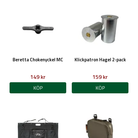
Beretta Chokenyckel MC
Klickpatron Hagel 2-pack
149 kr
159 kr
KÖP
KÖP