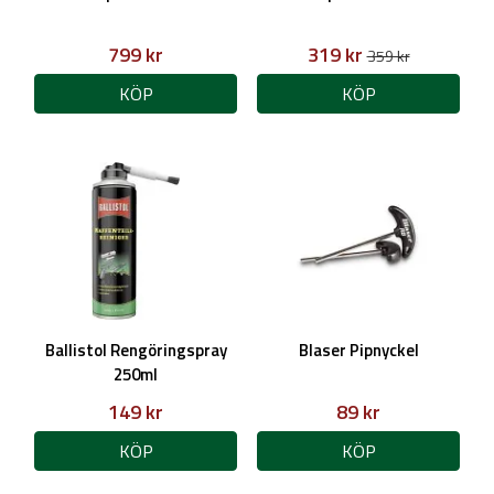
799 kr
319 kr
359 kr
KÖP
KÖP
Ballistol Rengöringspray
Blaser Pipnyckel
250ml
149 kr
89 kr
KÖP
KÖP