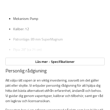
Mekanism: Pump
Kaliber: 12
Patronläge: 89 mm SuperMagnum
Pipa: 28" (ca 71 cm)
Magasinkapacitet: 2+1 (gäller även 12/89)
Läs mer - Specifikationer
Personlig rådgivning
Kolv: Technopolymer med ComforTech™
Att välja rätt vapen är en viktig investering, oavsett om det gäller
Kolvlängd: 360 mm (från avtryckare)
jakt eller skytte. Vi erbjuder personlig rådgivning för att hjälpa dig
hitta det bästa alternativet utifrån erfarenhet, ändamål och behov.
Låda: Stål med plastcoating
Vi guidar dig genom vapentyper, kalibrar och tillbehör, samt ger råd
om lagkrav och licensansökan.
Varbygel: Förstorad, Technopolymer
Dessutom har vi en erfaren vapensmed på plats som kan hjälpa till