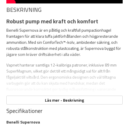
BESKRIVNING
Robust pump med kraft och komfort
Benelli Supernova är en pålitlig och kraftfull pumpactionhagel
framtagen för att klara tuffa jaktförhållanden och högpresterande
ammunition. Med sin ComforTech™-kolv, ambidexter säkring, och
robusta stålkonstruktion med plastcoating, är Supernova byggd för
jägare som kräver driftsäkerhet i alla väder.
Vapnet hanterar samtliga 12-kalibriga patroner, inklusive 89 mm
SuperMagnum, vilket gör det till ett mångsidigt val för allt från
fågeljakt till viltvård. Den ergonomiska designen och väl tilltagna
varbygeln gör att du kan skjuta med handskar, medan det
fluorescerande kornsiktet ger tydlig måluppfattning i varierande
ljus.
Läs mer - Beskrivning
Specifikationer
Tillbehör (säljs separat):
Benelli Supernova
Slugpipa