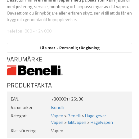
Bakkappa: Gummi, dubbelventilerad
med justering, service, montering och anpassningar av ditt vapen.
Oavsett om du är nybörjare eller erfaren skytt, ser vi till att du får en
Sikte: Fluorescerande rött korn
trygg och genomtänkt köpupplevelse.
Säkring: Ambidexter, vändbar med röd indikation
Telefon:
060 - 124 000
Vikt: ca 3,6 kg
E-post:
Skicka e-post
Läs mer - Personlig rådgivning
Kontakta oss – vi hjälper dig att hitta det perfekta vapnet och ser till
Choker: 3 st (trång, halv, kvart) + chokenyckel
VARUMÄRKE
att det är anpassat efter dina behov och ditt skytte.
PRODUKTFAKTA
EAN:
7300001126536
Varumärke:
Benelli
Kategori:
Vapen
>
Benelli
>
Hagelgevär
Vapen
>
Jaktvapen
>
Hagelvapen
Klassificering:
Vapen