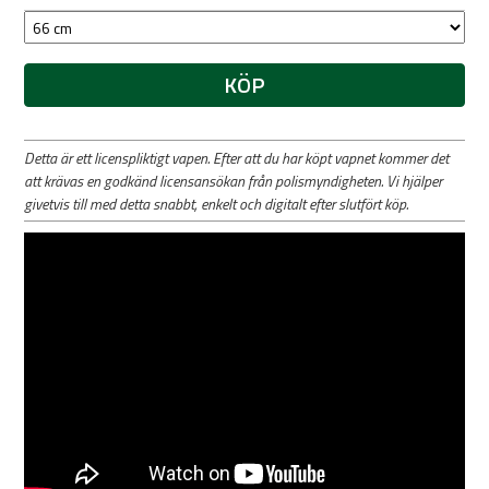
KÖP
Detta är ett licenspliktigt vapen. Efter att du har köpt vapnet kommer det
att krävas en godkänd licensansökan från polismyndigheten. Vi hjälper
givetvis till med detta snabbt, enkelt och digitalt efter slutfört köp.