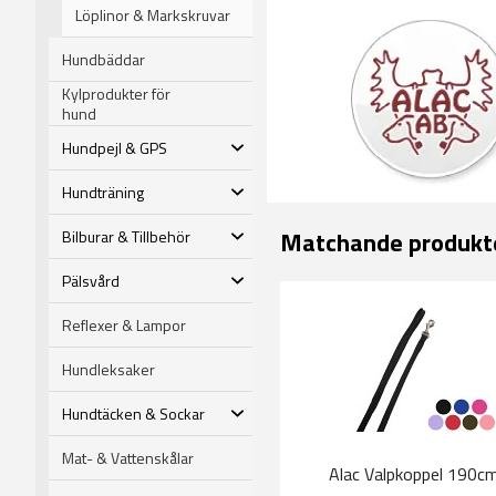
Löplinor & Markskruvar
Hundbäddar
Kylprodukter för
hund
Hundpejl & GPS
Hundträning
Matchande produkt
Bilburar & Tillbehör
Pälsvård
Reflexer & Lampor
Hundleksaker
Hundtäcken & Sockar
Mat- & Vattenskålar
Alac Valpkoppel 190c