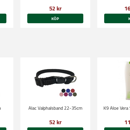
52 kr
16
KÖP
m
Alac Valphalsband 22-35cm
K9 Aloe Vera
52 kr
11