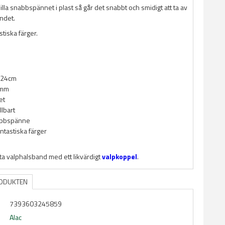
lilla snabbspännet i plast så går det snabbt och smidigt att ta av
ndet.
stiska färger.
-24cm
0mm
et
llbart
abbspänne
antastiska färger
ta valphalsband med ett likvärdigt
valpkoppel
.
RODUKTEN
7393603245859
Alac