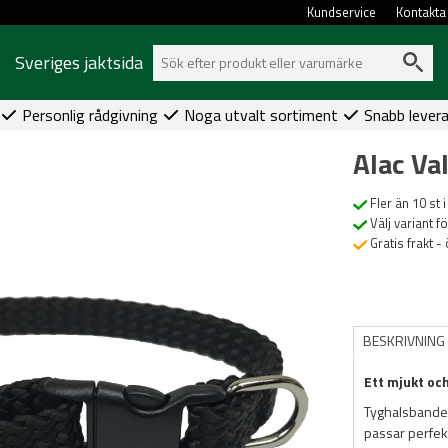
Kundservice
Kontakta
Sveriges jaktsida
Personlig rådgivning
Noga utvalt sortiment
Snabb lever
Alac V
Fler än 10 st i
Välj variant f
Gratis frakt -
BESKRIVNING
Ett mjukt och
Tyghalsbandet 
passar perfekt