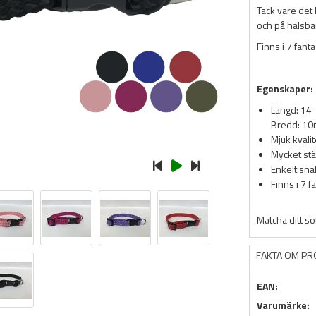
Tack vare det 
och på halsba
Finns i 7 fanta
Egenskaper:
Längd: 14
Bredd: 1
Mjuk kvalit
Mycket stä
Enkelt sn
Finns i 7 f
Matcha ditt sö
FAKTA OM P
EAN:
Varumärke: