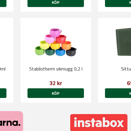
KÖP
0ml
Stabilotherm vikmugg 0,2 l
Sitt
32 kr
6
KÖP