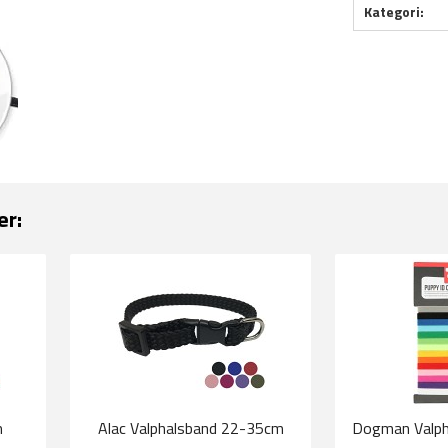
Kategori:
er:
m
Alac Valphalsband 22-35cm
Dogman Valph