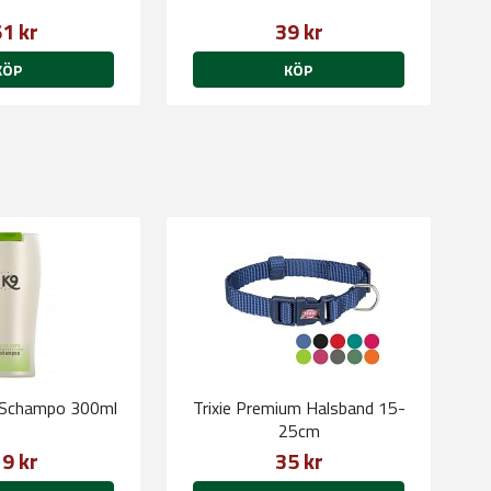
1 kr
39 kr
KÖP
KÖP
 Schampo 300ml
Trixie Premium Halsband 15-
25cm
9 kr
35 kr