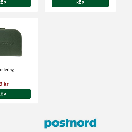
KÖP
KÖP
underlag
9 kr
KÖP