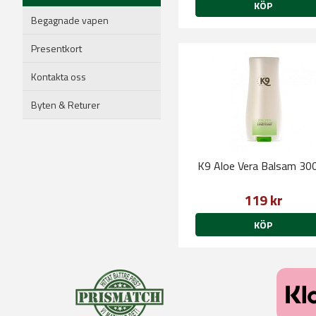
KÖP
Begagnade vapen
Presentkort
Kontakta oss
Byten & Returer
K9 Aloe Vera Balsam 30
119 kr
KÖP