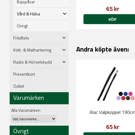
Bajspåsar
65 kr
Vård & Hälsa
KÖP
Övrigt
Friluftsliv
Andra köpte även:
Kött- & Mathantering
Radio & Hörselskydd
Presentkort
Outlet
Varumärken
Alla Varumärken
Alac Valpkoppel 190c
65 kr
Övrigt