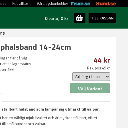
 oss
Köpvillkor
Våra syskonbutiker
0
varor,
0 kr
TILL KASSAN
ans
alphalsband 14-24cm
44 kr
 lager, fler på väg
ör att se lagerstatus
Rek. pris 49 kr
 över 599:-
Välj Variant
 ställbart halsband som lämpar sig utmärkt till valpar.
har en väldigt mjuk kvalitet och är mycket ställbart, vilket
 till små hundar och valpar.