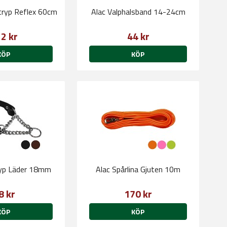
tryp Reflex 60cm
Alac Valphalsband 14-24cm
2 kr
44 kr
KÖP
KÖP
ryp Läder 18mm
Alac Spårlina Gjuten 10m
8 kr
170 kr
KÖP
KÖP