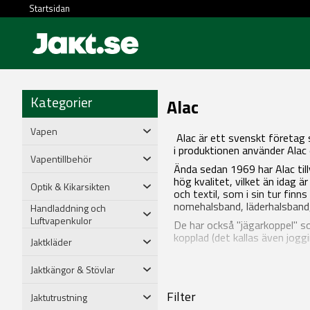
Startsidan
Kategorier
Alac
Vapen
Alac är ett svenskt företag s
i produktionen använder Alac 
Vapentillbehör
Ända sedan 1969 har Alac tillv
hög kvalitet, vilket än idag 
Optik & Kikarsikten
och textil, som i sin tur finn
nomehalsband, läderhalsband, 
Handladdning och
Luftvapenkulor
De har också "jägarkoppel" so
kopplad (det kallas även jogg
Jaktkläder
Jaktkängor & Stövlar
Filter
Jaktutrustning