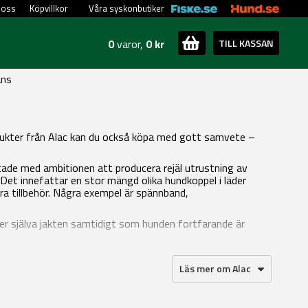
 oss
Köpvillkor
Våra syskonbutiker
0
varor,
0 kr
TILL KASSAN
ans
Produkter från Alac kan du också köpa med gott samvete –
tartade med ambitionen att producera rejäl utrustning av
 Det innefattar en stor mängd olika hundkoppel i läder
ndra tillbehör. Några exempel är spännband,
der själva jakten samtidigt som hunden fortfarande är
Läs mer om Alac