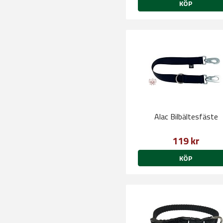
KÖP
Alac Bilbältesfäste
119 kr
KÖP