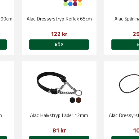
x190cm
Alac Dressyrstryp Reflex 65cm
Alac Spårli
122 kr
29
KÖP
m
Alac Halvstryp Läder 12mm
Alac Dressyrs
81 kr
10