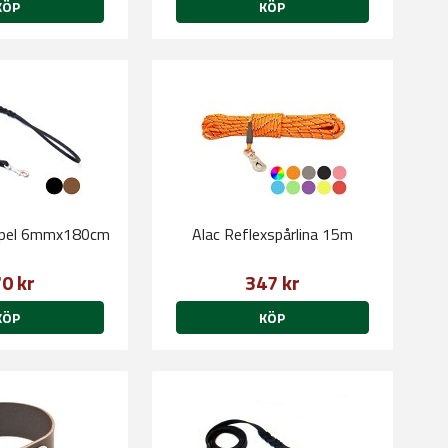
KÖP
KÖP
ppel 6mmx180cm
Alac Reflexspårlina 15m
0 kr
347 kr
KÖP
KÖP