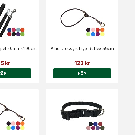
oppel 20mmx190cm
Alac Dressyrstryp Reflex 55cm
5 kr
122 kr
KÖP
KÖP