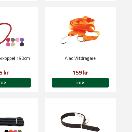
verkoppel 190cm
Alac Viltdragare
5 kr
159 kr
KÖP
KÖP