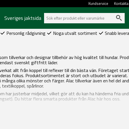
Kundservice
Kontakta
Sveriges jaktsida
Personlig rådgivning
Noga utvalt sortiment
Snabb lever
om tillverkar och designar tillbehör av hög kvalitet till hundar. 
endast svenskt giftfritt läder.
erkat allt från koppel till reflexer till din bästa vän. Företaget s
är deras fokus. Produktsortimentet är stort och utbudet är varierat.
s i många olika mönster och färger. Alac tillverkar även en hel del a
textilkoppel, spårlinor.
m har justerbar midjedel, vilket gör att du kan ha händerna fria un
ingset). Du hittar flera smarta produkter från Alac här hos oss.