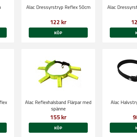
m
Alac Dressyrstryp Reflex 50cm
Alac Dressyrs
122 kr
12
KÖP
flex
Alac Reflexhalsband Flärpar med
Alac Halvst
spänne
155 kr
9
KÖP