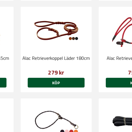
 45cm
Alac Retrieverkoppel Läder 180cm
Alac Retrie
279 kr
7
KÖP