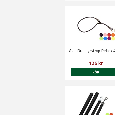
Alac Dressyrstryp Reflex
125 kr
KÖP