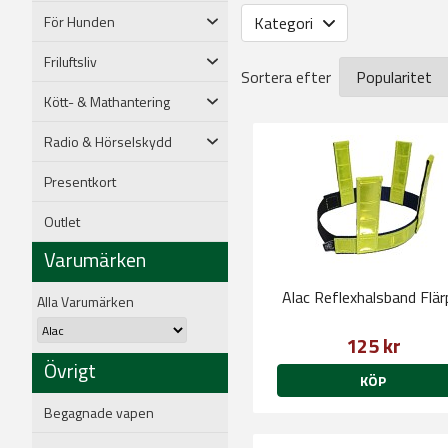
För Hunden
Kategori
Friluftsliv
Sortera efter
Kött- & Mathantering
Radio & Hörselskydd
Presentkort
Outlet
Varumärken
Alac Reflexhalsband Flär
Alla Varumärken
125 kr
Övrigt
KÖP
Begagnade vapen