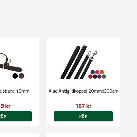
halsband 18mm
Alac Antiglidkoppel 20mmx300cm
9 kr
167 kr
KÖP
KÖP