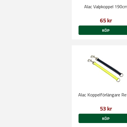
Alac Valpkoppel 190c
65 kr
KÖP
Alac Koppelförlängare Re
53 kr
KÖP