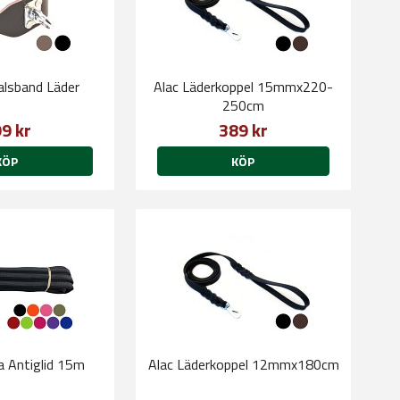
alsband Läder
Alac Läderkoppel 15mmx220-
250cm
9 kr
389 kr
KÖP
KÖP
na Antiglid 15m
Alac Läderkoppel 12mmx180cm