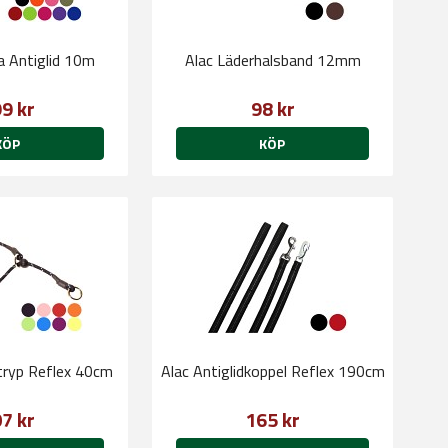
na Antiglid 10m
Alac Läderhalsband 12mm
9 kr
98 kr
KÖP
KÖP
tryp Reflex 40cm
Alac Antiglidkoppel Reflex 190cm
7 kr
165 kr