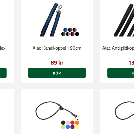
lex
Alac Kanalkoppel 190cm
Alac Antiglidk
89 kr
13
KÖP