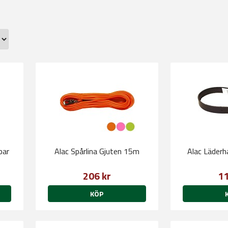
par
Alac Spårlina Gjuten 15m
Alac Läder
206 kr
11
KÖP