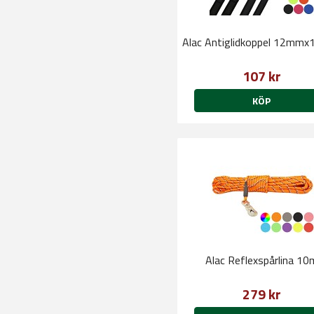
Alac Antiglidkoppel 12mm
107 kr
KÖP
Alac Reflexspårlina 10
279 kr