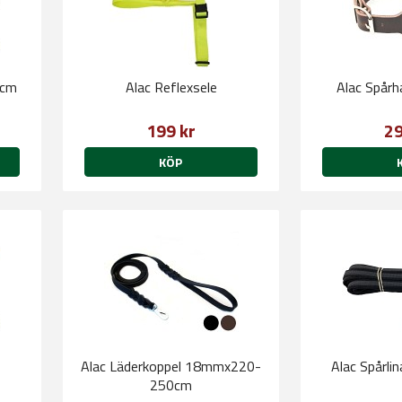
5cm
Alac Reflexsele
Alac Spårh
199 kr
29
KÖP
Alac Läderkoppel 18mmx220-
Alac Spårli
250cm