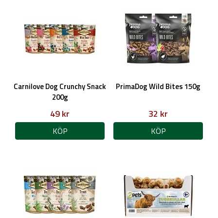
Carnilove Dog Crunchy Snack
PrimaDog Wild Bites 150g
200g
49 kr
32 kr
KÖP
KÖP