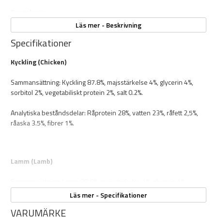
Egenskaper:
Läs mer - Beskrivning
Vikt: 100g
Mjuka
Specifikationer
Hög kötthalt
Spannmålsfria
Kyckling (Chicken)
Perfekt träningsgodis
Smaker:
Sammansättning: Kyckling 87.8%, majsstärkelse 4%, glycerin 4%,
- Kyckling
sorbitol 2%, vegetabiliskt protein 2%, salt 0.2%.
- Anka
- Häst
Analytiska beståndsdelar: Råprotein 28%, vatten 23%, råfett 2,5%,
- Hjort
råaska 3.5%, fibrer 1%.
- Struts
- Kanin
- Lamm
Lamm (Lamb)
Sammansättning: Lamm 89.8%, majsstärkelse 4%, glycerin 4%,
sorbitol 2%, salt 0.2%.
Läs mer - Specifikationer
VARUMÄRKE
Analytiska beståndsdelar: Råprotein 28%, vatten 23%, råfett 4%,