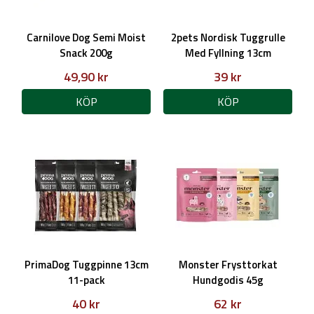
Carnilove Dog Semi Moist
2pets Nordisk Tuggrulle
Snack 200g
Med Fyllning 13cm
49,90 kr
39 kr
KÖP
KÖP
PrimaDog Tuggpinne 13cm
Monster Frysttorkat
11-pack
Hundgodis 45g
40 kr
62 kr