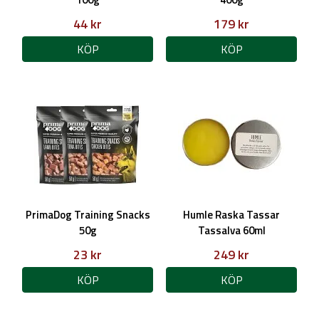
44 kr
179 kr
KÖP
KÖP
PrimaDog Training Snacks
Humle Raska Tassar
50g
Tassalva 60ml
23 kr
249 kr
KÖP
KÖP