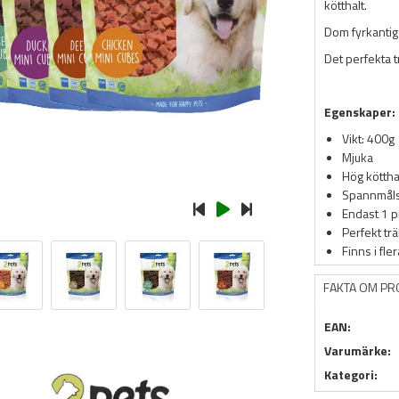
kötthalt.
Dom fyrkantiga
Det perfekta 
Egenskaper:
Vikt: 400g
Mjuka
Hög köttha
Spannmåls
Endast 1 p
Perfekt tr
Finns i fle
FAKTA OM P
EAN:
Varumärke:
Kategori: