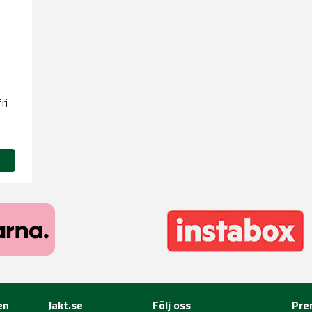
ri
en
Jakt.se
Följ oss
Pre