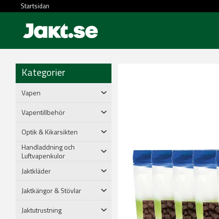
Startsidan
Kategorier
Vapen
Vapentillbehör
Optik & Kikarsikten
Handladdning och
Luftvapenkulor
Jaktkläder
Jaktkängor & Stövlar
Jaktutrustning