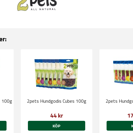
er:
s 100g
2pets Hundgodis Cubes 100g
2pets Hundgo
44 kr
17
KÖP