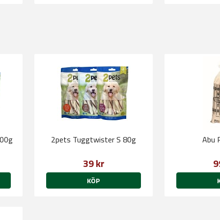
400g
2pets Tuggtwister S 80g
Abu 
39 kr
9
KÖP