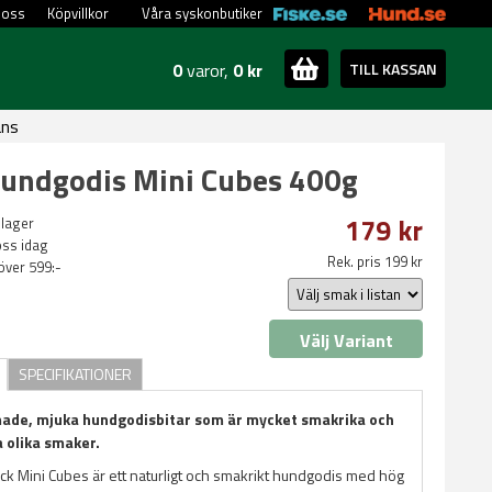
 oss
Köpvillkor
Våra syskonbutiker
0
varor,
0 kr
TILL KASSAN
ans
Hundgodis Mini Cubes 400g
179 kr
 lager
oss idag
Rek. pris 199 kr
 över 599:-
Välj Variant
SPECIFIKATIONER
ade, mjuka hundgodisbitar som är mycket smakrika och
a olika smaker.
k Mini Cubes är ett naturligt och smakrikt hundgodis med hög