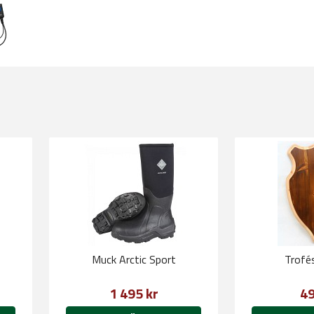
Muck Arctic Sport
Trofé
1 495 kr
49