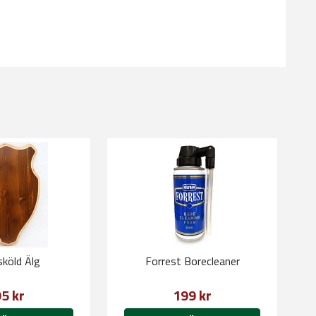
sköld Älg
Forrest Borecleaner
5 kr
199 kr