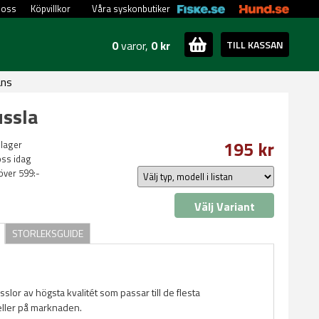
 oss
Köpvillkor
Våra syskonbutiker
0
varor,
0 kr
TILL KASSAN
ans
ssla
195 kr
 lager
oss idag
 över 599:-
Välj Variant
STORLEKSGUIDE
slor av högsta kvalitét som passar till de flesta
ller på marknaden.