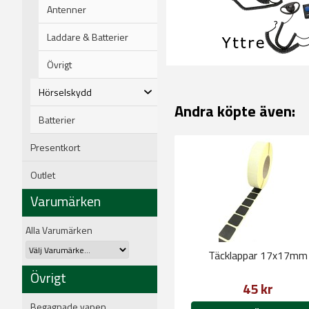
Antenner
Laddare & Batterier
Övrigt
Hörselskydd
Andra köpte även:
Batterier
Presentkort
Outlet
Varumärken
Alla Varumärken
Täcklappar 17x17mm
Övrigt
45 kr
Begagnade vapen