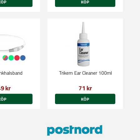
KÖP
KÖP
linkhalsband
Trikem Ear Cleaner 100ml
9 kr
71 kr
KÖP
KÖP