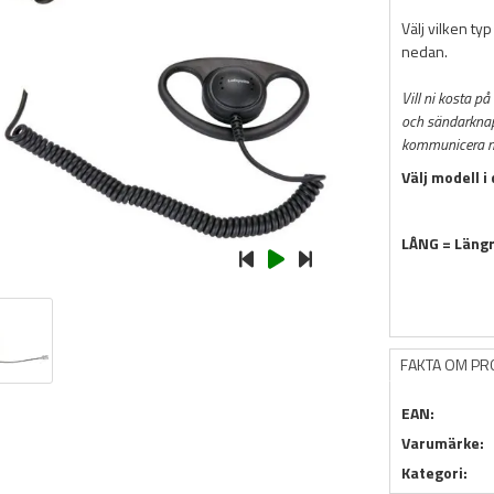
Välj vilken typ
nedan.
Vill ni kosta på
och sändarknapp
kommunicera me
Välj modell i
LÅNG = Längr
FAKTA OM P
EAN:
Varumärke:
Kategori: