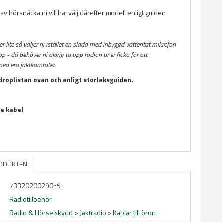
 av hörsnäcka ni vill ha, välj därefter modell enligt guiden
 er lite så väljer ni istället en sladd med inbyggd vattentät mikrofon
 - då behöver ni aldrig ta upp radion ur er ficka för att
d era jaktkamrater.
 droplistan ovan och enligt storleksguiden.
e kabel
RODUKTEN
7332020029055
Radiotillbehör
Radio & Hörselskydd
>
Jaktradio
>
Kablar till öron