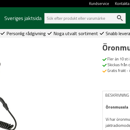
Kundservice
Kontakta
Sveriges jaktsida
Personlig rådgivning
Noga utvalt sortiment
Snabb lever
Öronmu
Fler än 10 st i
Skickas från 
Gratis frakt -
BESKRIVNING
Öronmussla
Vi har öronmus
jaktradiomode