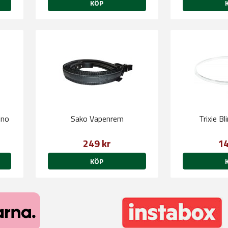
KÖP
ino
Sako Vapenrem
Trixie B
249 kr
14
KÖP