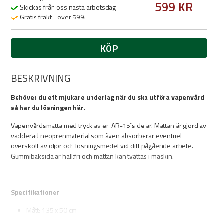
599 KR
Skickas från oss nästa arbetsdag
Gratis frakt - över 599:-
KÖP
BESKRIVNING
Behöver du ett mjukare underlag när du ska utföra vapenvård
så har du lösningen här.
Vapenvårdsmatta med tryck av en AR-15`s delar. Mattan är gjord av
vadderad neoprenmaterial som även absorberar eventuell
överskott av oljor och lösningsmedel vid ditt pågående arbete.
Gummibaksida är halkfri och mattan kan tvättas i maskin.
Specifikationer
Mått: 135 x 50 cm