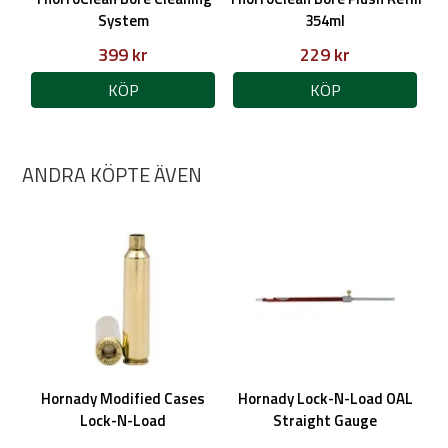
System
354ml
399 kr
229 kr
KÖP
KÖP
ANDRA KÖPTE ÄVEN
Hornady Modified Cases
Hornady Lock-N-Load OAL
Lock-N-Load
Straight Gauge