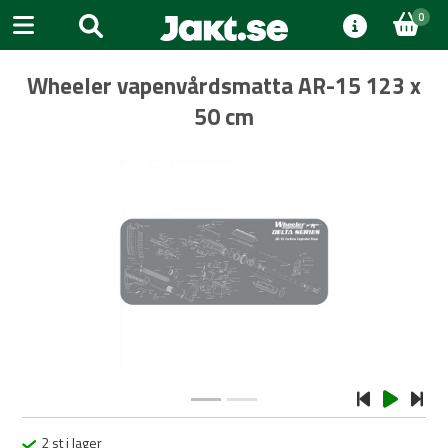
0
Wheeler vapenvårdsmatta AR-15 123 x
50 cm
Previous
Next
2 st i lager