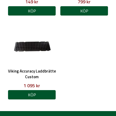
149 kr
799 kr
KÖP
KÖP
Viking Accuracy Laddbrätte
Custom
1 095 kr
KÖP