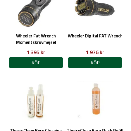
Wheeler Fat Wrench
Wheeler Digital FAT Wrench
Momentskruvmejsel
1 395 kr
1 976 kr
KÖP
KÖP
ThorroClean Bore Cleaning
ThorroClean Bore Flush Refill