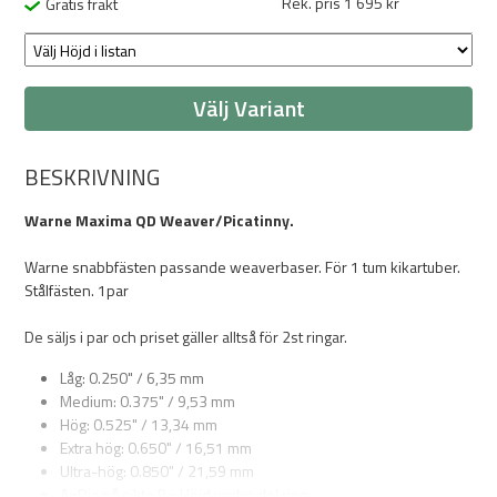
Rek. pris 1 695 kr
Gratis frakt
Välj Variant
BESKRIVNING
Warne Maxima QD Weaver/Picatinny.
Warne snabbfästen passande weaverbaser. För 1 tum kikartuber.
Stålfästen. 1par
De säljs i par och priset gäller alltså för 2st ringar.
Låg: 0.250" / 6,35 mm
Medium: 0.375" / 9,53 mm
Hög: 0.525" / 13,34 mm
Extra hög: 0.650" / 16,51 mm
Ultra-hög: 0.850" / 21,59 mm
A=Dia på sikte B= Höjd undre del ring.