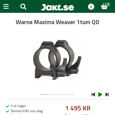
0
Warne Maxima Weaver 1tum QD
Previous
Next
3 st i lager
1 495 KR
Skickas från oss idag