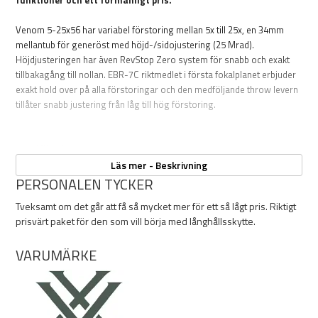
funktioner och ett förmånligt pris.
Venom 5-25x56 har variabel förstoring mellan 5x till 25x, en 34mm
mellantub för generöst med höjd-/sidojustering (25 Mrad).
Höjdjusteringen har även RevStop Zero system för snabb och exakt
tillbakagång till nollan. EBR-7C riktmedlet i första fokalplanet erbjuder
exakt hold over på alla förstoringar och den medföljande throw levern
tillåter snabb justering från låg till hög förstoring.
Specifikation
er:
EBR-7C riktmedel i första fokalplanet (FFP) Obelyst
Läs mer - Beskrivning
34mm mellantub, mer justermån för de långa skotten
PERSONALEN TYCKER
Revstop, snabb och enkel zero stop
Tveksamt om det går att få så mycket mer för ett så lågt pris. Riktigt
Synfält 100m: 5x: 7,07 m 25x:1,57 m
prisvärt paket för den som vill börja med långhållsskytte.
Ögonavstånd: 91,4 mm
Mellantub: Ø 34 mm
VARUMÄRKE
Parallaxjustering: Ja, från 13 meter till oändlighet
Träfflägesjustering 100 m: 0,1 mrad(1 cm per klick@100
meter)
Justerområde, höjd: 25 mrad (250cm/100m)
Antal mrad per varv:10