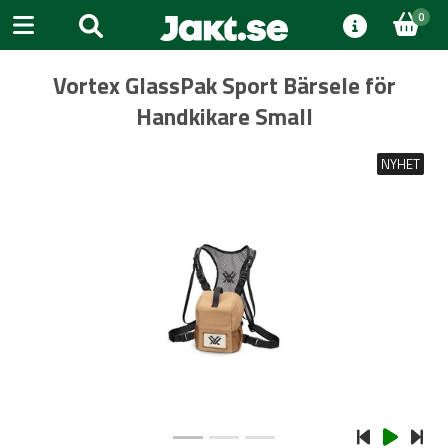
0
Vortex GlassPak Sport Bärsele för
Handkikare Small
NYHET
Previous
Next