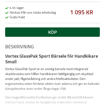
4 st i lager
1 095 KR
Skickas från oss nästa arbetsdag
Gratis frakt
KÖP
BESKRIVNING
Vortex GlassPak Sport Bärsele för Handkikare
Small
Vortex GlassPak Sport är en smidig bärsele med integrerad
skyddsväska som håller handkikaren lättillgänglig och skyddad
under jakt, fågelskådning och andra friluftsaktiviteter. Den
ergonomiska selen fördelar vikten över axlarna och ger en bekväm
bärupplevelse även under långa dagar i fält.
Den magnetförsedda frontluckan ger snabb åtkomst till kikaren
med en hand, medan de tystgående materialen minimerar