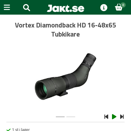
0
Vortex Diamondback HD 16-48x65
Tubkikare
Previous
Next
1 st i lager