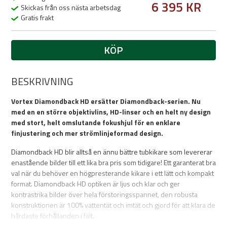
6 395 KR
Skickas från oss nästa arbetsdag
Gratis frakt
KÖP
BESKRIVNING
Vortex Diamondback HD ersätter Diamondback-serien. Nu
med en en större objektivlins, HD-linser och en helt ny design
med stort, helt omslutande fokushjul för en enklare
finjustering och mer strömlinjeformad design.
Diamondback HD blir alltså en ännu bättre tubkikare som levererar
enastående bilder till ett lika bra pris som tidigare! Ett garanterat bra
val när du behöver en högpresterande kikare i ett lätt och kompakt
format. Diamondback HD optiken är ljus och klar och ger
kontrastrika bilder över hela förstoringsspannet, den robusta
konstruktionen är 100% vattentät och imtät och gjord för att klara de
hårdaste förhållanden i fält.