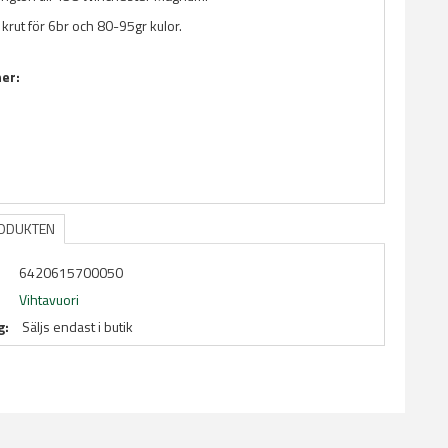
 krut för 6br och 80-95gr kulor.
ner:
RODUKTEN
6420615700050
Vihtavuori
g:
Säljs endast i butik