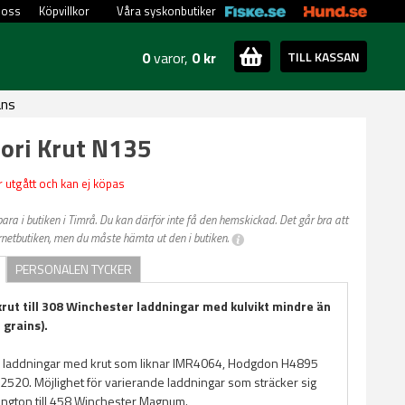
 oss
Köpvillkor
Våra syskonbutiker
0
varor,
0 kr
TILL KASSAN
ans
ori Krut N135
 utgått och kan ej köpas
ara i butiken i Timrå. Du kan därför inte få den hemskickad. Det går bra att
ernetbutiken, men du måste hämta ut den i butiken.
PERSONALEN TYCKER
krut till 308 Winchester laddningar med kulvikt mindre än
 grains).
 laddningar med krut som liknar IMR4064, Hodgdon H4895
 2520. Möjlighet för varierande laddningar som sträcker sig
ngton till 458 Winchester Magnum.