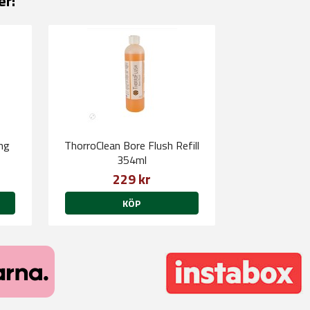
er:
ng
ThorroClean Bore Flush Refill
354ml
229 kr
KÖP