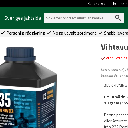
Kundservice
Kontakta
Sveriges jaktsida
Personlig rådgivning
Noga utvalt sortiment
Snabb lever
Vihtavu
Produkten har
Denna vara säljs b
beställa den i int
BESKRIVNING
Ett utmärkt 
10 gram (155
Denna passar
eller Accurate
från 222 Remi