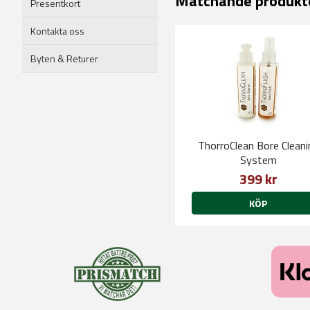
Matchande produkt
Presentkort
Kontakta oss
Byten & Returer
ThorroClean Bore Cleani
System
399 kr
KÖP